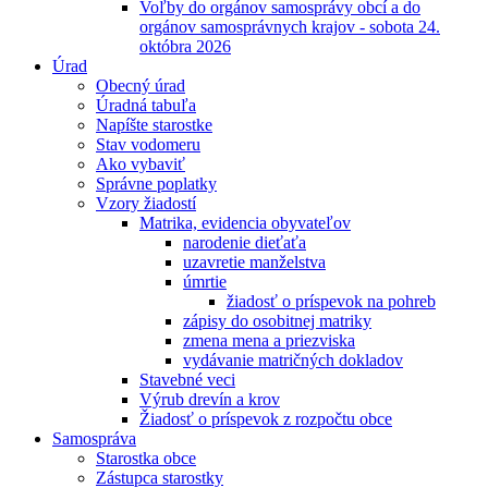
Voľby do orgánov samosprávy obcí a do
orgánov samosprávnych krajov - sobota 24.
októbra 2026
Úrad
Obecný úrad
Úradná tabuľa
Napíšte starostke
Stav vodomeru
Ako vybaviť
Správne poplatky
Vzory žiadostí
Matrika, evidencia obyvateľov
narodenie dieťaťa
uzavretie manželstva
úmrtie
žiadosť o príspevok na pohreb
zápisy do osobitnej matriky
zmena mena a priezviska
vydávanie matričných dokladov
Stavebné veci
Výrub drevín a krov
Žiadosť o príspevok z rozpočtu obce
Samospráva
Starostka obce
Zástupca starostky