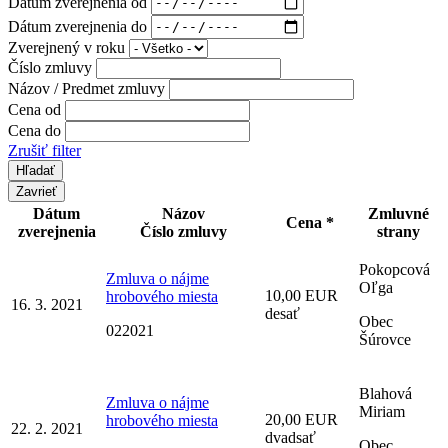
Dátum zverejnenia od
Dátum zverejnenia do
Zverejnený v roku
Číslo zmluvy
Názov / Predmet zmluvy
Cena od
Cena do
Zrušiť filter
Zavrieť
Dátum
Názov
Zmluvné
Cena *
zverejnenia
Číslo zmluvy
strany
Pokopcová
Zmluva o nájme
Oľga
10,00 EUR
hrobového miesta
16. 3. 2021
desať
Obec
022021
Šúrovce
Blahová
Zmluva o nájme
Miriam
20,00 EUR
hrobového miesta
22. 2. 2021
dvadsať
Obec