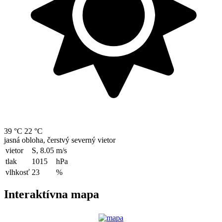
39 °C
22 °C
jasná obloha, čerstvý severný vietor
vietor
S, 8.05
m/s
tlak
1015
hPa
vlhkosť
23
%
Interaktívna mapa