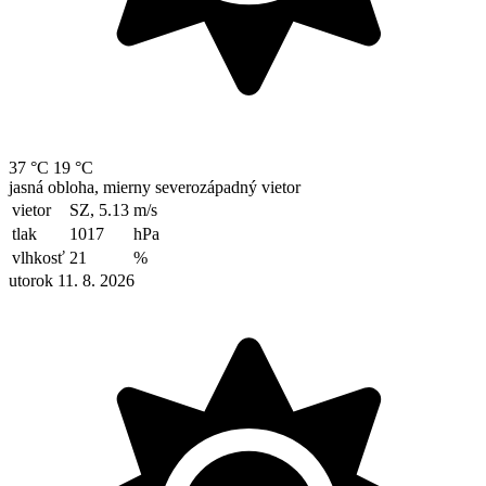
37 °C
19 °C
jasná obloha, mierny severozápadný vietor
vietor
SZ, 5.13
m/s
tlak
1017
hPa
vlhkosť
21
%
utorok 11. 8. 2026