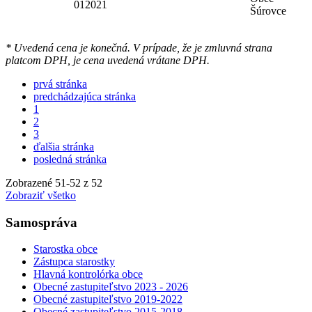
012021
Šúrovce
* Uvedená cena je konečná. V prípade, že je zmluvná strana
platcom DPH, je cena uvedená vrátane DPH.
prvá stránka
predchádzajúca stránka
1
2
3
ďalšia stránka
posledná stránka
Zobrazené
51
-
52
z 52
Zobraziť všetko
Samospráva
Starostka obce
Zástupca starostky
Hlavná kontrolórka obce
Obecné zastupiteľstvo 2023 - 2026
Obecné zastupiteľstvo 2019-2022
Obecné zastupiteľstvo 2015-2018