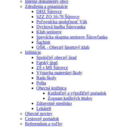
Interné dokumenty obce
Združenia a organizácie
DHZ Šúrovce
SZZ ZO 16-78 Šúrovce
Poľovnícka spoločnosť Váh
Dychová hudba Šúrovanka
Klub seniorov
Spevácka skupina seniorov Šúrovčanka
Šachisti
OŠK - Obecný športový klub
Inštitúcie
Spoločný obecný úrad
Farský úrad
ZŠ s MŠ Šúrovce
Výstavba materskej školy
Rada školy
Pošta
Obecná knižnica
Knižničný a výpožičný poriadok
Zoznam knižných titulov
Zdravotné stredisko
Lekáreň
Obecné noviny
Cestovný poriadok
Referendum a voľby