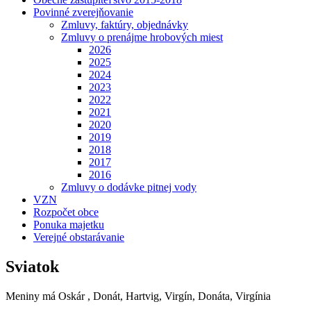
Povinné zverejňovanie
Zmluvy, faktúry, objednávky
Zmluvy o prenájme hrobových miest
2026
2025
2024
2023
2022
2021
2020
2019
2018
2017
2016
Zmluvy o dodávke pitnej vody
VZN
Rozpočet obce
Ponuka majetku
Verejné obstarávanie
Sviatok
Meniny má
Oskár
, Donát, Hartvig, Virgín, Donáta, Virgínia