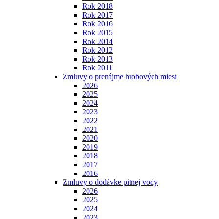
Rok 2018
Rok 2017
Rok 2016
Rok 2015
Rok 2014
Rok 2012
Rok 2013
Rok 2011
Zmluvy o prenájme hrobových miest
2026
2025
2024
2023
2022
2021
2020
2019
2018
2017
2016
Zmluvy o dodávke pitnej vody
2026
2025
2024
2023