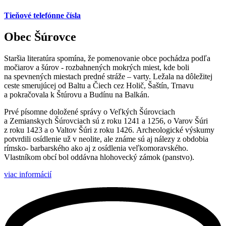
Tieňové telefónne čísla
Obec Šúrovce
Staršia literatúra spomína, že pomenovanie obce pochádza podľa
močiarov a šúrov - rozbahnených mokrých miest, kde boli
na spevnených miestach predné stráže – varty. Ležala na dôležitej
ceste smerujúcej od Baltu a Čiech cez Holič, Šaštín, Trnavu
a pokračovala k Štúrovu a Budínu na Balkán.
Prvé písomne doložené správy o Veľkých Šúrovciach
a Zemianskych Šúrovciach sú z roku 1241 a 1256, o Varov Šúri
z roku 1423 a o Valtov Šúri z roku 1426. Archeologické výskumy
potvrdili osídlenie už v neolite, ale známe sú aj nálezy z obdobia
rímsko- barbarského ako aj z osídlenia veľkomoravského.
Vlastníkom obcí bol oddávna hlohovecký zámok (panstvo).
viac informácií