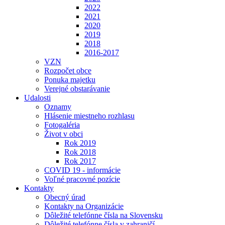
2022
2021
2020
2019
2018
2016-2017
VZN
Rozpočet obce
Ponuka majetku
Verejné obstarávanie
Udalosti
Oznamy
Hlásenie miestneho rozhlasu
Fotogaléria
Život v obci
Rok 2019
Rok 2018
Rok 2017
COVID 19 - informácie
Voľné pracovné pozície
Kontakty
Obecný úrad
Kontakty na Organizácie
Dôležité telefónne čísla na Slovensku
Dôležité telefónne čísla v zahraničí