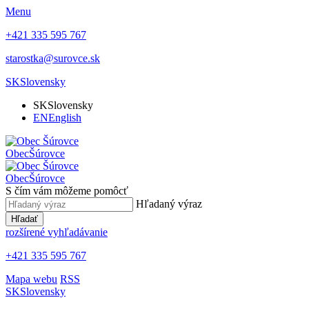
Menu
+421 335 595 767
starostka@surovce.sk
SK
Slovensky
SK
Slovensky
EN
English
Obec
Šúrovce
Obec
Šúrovce
S čím vám môžeme pomôcť
Hľadaný výraz
Hľadať
rozšírené vyhľadávanie
+421 335 595 767
Mapa webu
RSS
SK
Slovensky