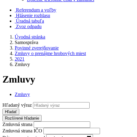
Referendum a voľby
Hlásenie rozhlasu
Úradná tabuľa
Zvoz odpadu
Úvodná stránka
Samospráva
Povinné zverejňovanie
Zmluvy o prenájme hrobových miest
2021
Zmluvy
Zmluvy
Zmluvy
Hľadaný výraz
Hľadať
Rozšírené hľadanie
Zmluvná strana
Zmluvná strana IČO