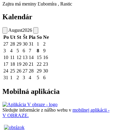
Zajtra má meniny
Ľubomíra
, Rastic
Kalendár
August
2026
Po
Ut
St
Št
Pia
So
Ne
27
28
29
30
31
1
2
3
4
5
6
7
8
9
10
11
12
13
14
15
16
17
18
19
20
21
22
23
24
25
26
27
28
29
30
31
1
2
3
4
5
6
Mobilná aplikácia
Sledujte informácie z nášho webu v
mobilnej aplikácii -
V OBRAZE.