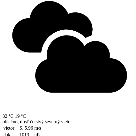
32 °C
19 °C
oblačno, dosť čerstvý severný vietor
vietor
S, 5.96
m/s
tlak
1019
hPa