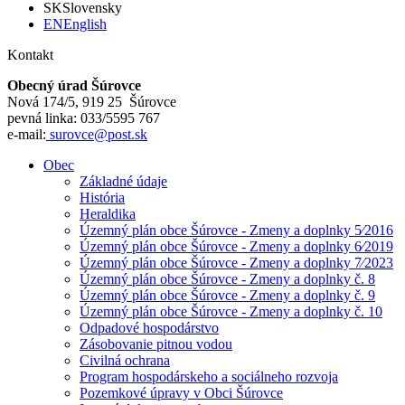
SK
Slovensky
EN
English
Kontakt
Obecný úrad Šúrovce
Nová 174/5, 919 25 Šúrovce
pevná linka: 033/5595 767
e-mail:
surovce@post.sk
Obec
Základné údaje
História
Heraldika
Územný plán obce Šúrovce - Zmeny a doplnky 5⁄2016
Územný plán obce Šúrovce - Zmeny a doplnky 6⁄2019
Územný plán obce Šúrovce - Zmeny a doplnky 7⁄2023
Územný plán obce Šúrovce - Zmeny a doplnky č. 8
Územný plán obce Šúrovce - Zmeny a doplnky č. 9
Územný plán obce Šúrovce - Zmeny a doplnky č. 10
Odpadové hospodárstvo
Zásobovanie pitnou vodou
Civilná ochrana
Program hospodárskeho a sociálneho rozvoja
Pozemkové úpravy v Obci Šúrovce