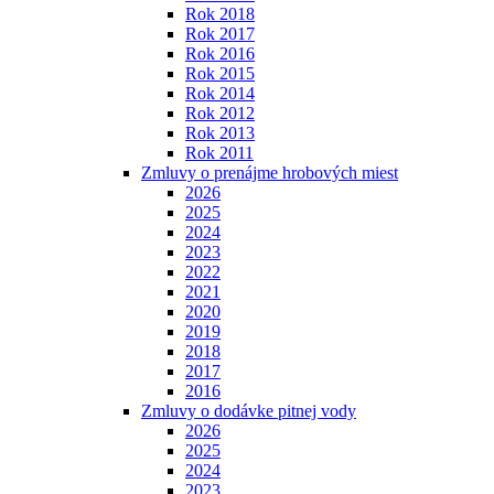
Rok 2018
Rok 2017
Rok 2016
Rok 2015
Rok 2014
Rok 2012
Rok 2013
Rok 2011
Zmluvy o prenájme hrobových miest
2026
2025
2024
2023
2022
2021
2020
2019
2018
2017
2016
Zmluvy o dodávke pitnej vody
2026
2025
2024
2023