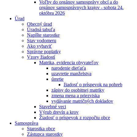
Voľby do orgánov samosprávy obcí a do
orgánov samosprávnych krajov - sobota 24.
októbra 2026
Úrad
Obecný úrad
Úradná tabuľa
Napíšte starostke
Stav vodomeru
Ako vybaviť
Správne poplatky
Vzory žiadostí
Matrika, evidencia obyvateľov
narodenie dieťaťa
uzavretie manželstva
úmrtie
žiadosť o príspevok na pohreb
zápisy do osobitnej matriky
zmena mena a priezviska
vydávanie matričných dokladov
Stavebné veci
Výrub drevín a krov
Žiadosť o príspevok z rozpočtu obce
Samospráva
Starostka obce
Zástupca starostky