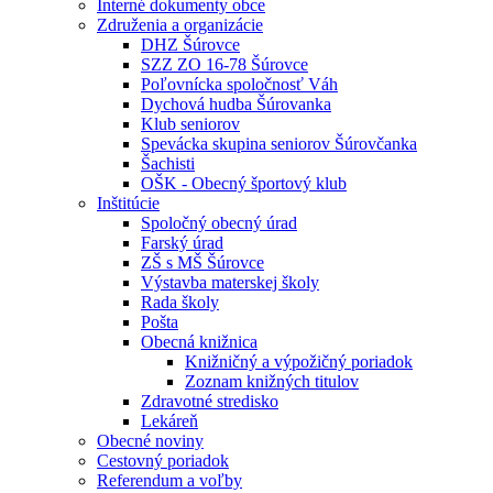
Interné dokumenty obce
Združenia a organizácie
DHZ Šúrovce
SZZ ZO 16-78 Šúrovce
Poľovnícka spoločnosť Váh
Dychová hudba Šúrovanka
Klub seniorov
Spevácka skupina seniorov Šúrovčanka
Šachisti
OŠK - Obecný športový klub
Inštitúcie
Spoločný obecný úrad
Farský úrad
ZŠ s MŠ Šúrovce
Výstavba materskej školy
Rada školy
Pošta
Obecná knižnica
Knižničný a výpožičný poriadok
Zoznam knižných titulov
Zdravotné stredisko
Lekáreň
Obecné noviny
Cestovný poriadok
Referendum a voľby