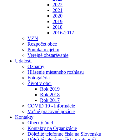
2022
2021
2020
2019
2018
2016-2017
VZN
Rozpočet obce
Ponuka majetku
Verejné obstarávanie
Udalosti
Oznamy
Hlásenie miestneho rozhlasu
Fotogaléria
Život v obci
Rok 2019
Rok 2018
Rok 2017
COVID 19 - informácie
Voľné pracovné pozície
Kontakty
Obecný úrad
Kontakty na Organizácie
Dôležité telefónne čísla na Slovensku
Dôležité telefónne čísla v zahraničí