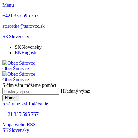
Menu
+421 335 595 767
starostka@surovce.sk
SK
Slovensky
SK
Slovensky
EN
English
Obec
Šúrovce
Obec
Šúrovce
S čím vám môžeme pomôcť
Hľadaný výraz
Hľadať
rozšírené vyhľadávanie
+421 335 595 767
Mapa webu
RSS
SK
Slovensky