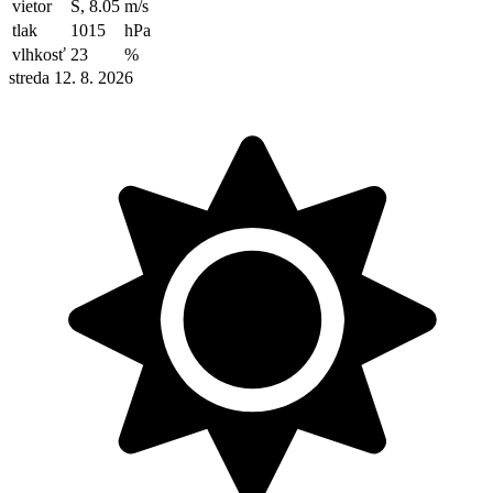
vietor
S, 8.05
m/s
tlak
1015
hPa
vlhkosť
23
%
streda 12. 8. 2026