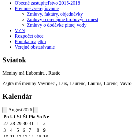
Obecné zastupiteľstvo 2015-2018
Povinné zverejňovanie
Zmluvy, faktúry, objednávky
Zmluvy o prenájme hrobových miest
Zmluvy o dodávke pitnej vody
VZN
Rozpočet obce
Ponuka majetku
Verejné obstarávanie
Sviatok
Meniny má
Ľubomíra
, Rastic
Zajtra má meniny
Vavrinec
, Lars, Laurenc, Laurus, Lorenc, Vavro
Kalendár
August
2026
Po
Ut
St
Št
Pia
So
Ne
27
28
29
30
31
1
2
3
4
5
6
7
8
9
10
11
12
13
14
15
16