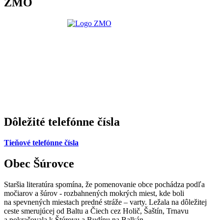
ZMO
Dôležité telefónne čísla
Tieňové telefónne čísla
Obec Šúrovce
Staršia literatúra spomína, že pomenovanie obce pochádza podľa
močiarov a šúrov - rozbahnených mokrých miest, kde boli
na spevnených miestach predné stráže – varty. Ležala na dôležitej
ceste smerujúcej od Baltu a Čiech cez Holič, Šaštín, Trnavu
a pokračovala k Štúrovu a Budínu na Balkán.