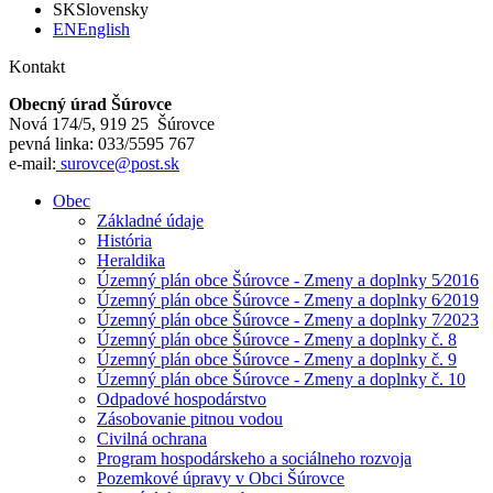
SK
Slovensky
EN
English
Kontakt
Obecný úrad Šúrovce
Nová 174/5, 919 25 Šúrovce
pevná linka: 033/5595 767
e-mail:
surovce@post.sk
Obec
Základné údaje
História
Heraldika
Územný plán obce Šúrovce - Zmeny a doplnky 5⁄2016
Územný plán obce Šúrovce - Zmeny a doplnky 6⁄2019
Územný plán obce Šúrovce - Zmeny a doplnky 7⁄2023
Územný plán obce Šúrovce - Zmeny a doplnky č. 8
Územný plán obce Šúrovce - Zmeny a doplnky č. 9
Územný plán obce Šúrovce - Zmeny a doplnky č. 10
Odpadové hospodárstvo
Zásobovanie pitnou vodou
Civilná ochrana
Program hospodárskeho a sociálneho rozvoja
Pozemkové úpravy v Obci Šúrovce