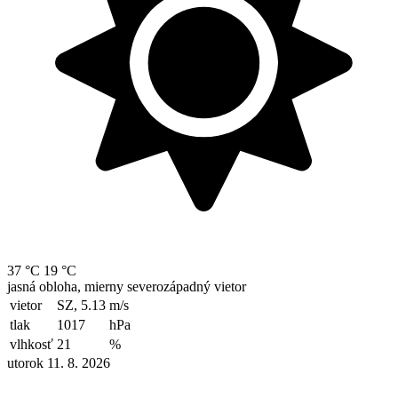
37 °C
19 °C
jasná obloha, mierny severozápadný vietor
vietor
SZ, 5.13
m/s
tlak
1017
hPa
vlhkosť
21
%
utorok 11. 8. 2026