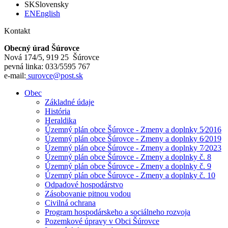
SK
Slovensky
EN
English
Kontakt
Obecný úrad Šúrovce
Nová 174/5, 919 25 Šúrovce
pevná linka: 033/5595 767
e-mail:
surovce@post.sk
Obec
Základné údaje
História
Heraldika
Územný plán obce Šúrovce - Zmeny a doplnky 5⁄2016
Územný plán obce Šúrovce - Zmeny a doplnky 6⁄2019
Územný plán obce Šúrovce - Zmeny a doplnky 7⁄2023
Územný plán obce Šúrovce - Zmeny a doplnky č. 8
Územný plán obce Šúrovce - Zmeny a doplnky č. 9
Územný plán obce Šúrovce - Zmeny a doplnky č. 10
Odpadové hospodárstvo
Zásobovanie pitnou vodou
Civilná ochrana
Program hospodárskeho a sociálneho rozvoja
Pozemkové úpravy v Obci Šúrovce