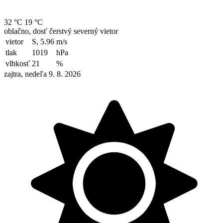
32 °C
19 °C
oblačno, dosť čerstvý severný vietor
vietor
S, 5.96
m/s
tlak
1019
hPa
vlhkosť
21
%
zajtra, nedeľa 9. 8. 2026