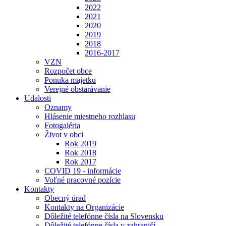
2022
2021
2020
2019
2018
2016-2017
VZN
Rozpočet obce
Ponuka majetku
Verejné obstarávanie
Udalosti
Oznamy
Hlásenie miestneho rozhlasu
Fotogaléria
Život v obci
Rok 2019
Rok 2018
Rok 2017
COVID 19 - informácie
Voľné pracovné pozície
Kontakty
Obecný úrad
Kontakty na Organizácie
Dôležité telefónne čísla na Slovensku
Dôležité telefónne čísla v zahraničí