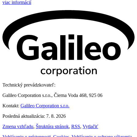
viac informácií
Technický prevádzkovateľ:
Galileo Corporation s.r.o., Čierna Voda 468, 925 06
Kontakt:
Galileo Corporation s.r.o.
Posledná aktualizácia: 7. 8. 2026
Zmena vzhľadu
,
Štruktúra stránok
,
RSS
,
Vytlačiť
Vyhlásenie o prístupnosti
,
Cookies
,
Vyhlásenie o ochrane súkromia
,