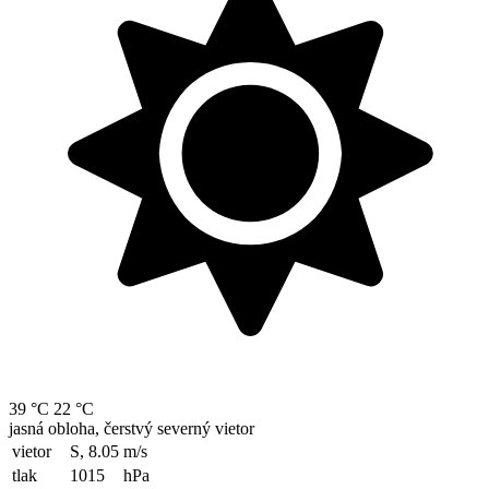
39 °C
22 °C
jasná obloha, čerstvý severný vietor
vietor
S, 8.05
m/s
tlak
1015
hPa