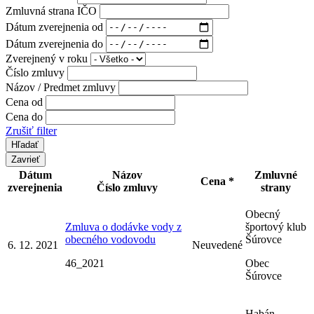
Zmluvná strana IČO
Dátum zverejnenia od
Dátum zverejnenia do
Zverejnený v roku
Číslo zmluvy
Názov / Predmet zmluvy
Cena od
Cena do
Zrušiť filter
Zavrieť
Dátum
Názov
Zmluvné
Cena *
zverejnenia
Číslo zmluvy
strany
Obecný
Zmluva o dodávke vody z
športový klub
obecného vodovodu
Šúrovce
6. 12. 2021
Neuvedené
46_2021
Obec
Šúrovce
Habán