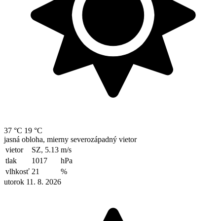
37 °C
19 °C
jasná obloha, mierny severozápadný vietor
vietor
SZ, 5.13
m/s
tlak
1017
hPa
vlhkosť
21
%
utorok 11. 8. 2026