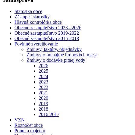
Starostka obce
Zástupca starostky
Hlavná kontrolórka obce
Obecné zastupiteľstvo 2023 - 2026
Obecné zastupiteľstvo 2019-2022
Obecné zastupiteľstvo 2015-2018
Povinné zverejňovanie
Zmluvy, faktúry, objednávky
Zmluvy o prenájme hrobových miest
Zmluvy o dodávke pitnej vody
2026
2025
2024
2023
2022
2021
2020
2019
2018
2016-2017
VZN
Rozpočet obce
Ponuka majetku