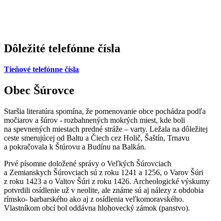
Dôležité telefónne čísla
Tieňové telefónne čísla
Obec Šúrovce
Staršia literatúra spomína, že pomenovanie obce pochádza podľa
močiarov a šúrov - rozbahnených mokrých miest, kde boli
na spevnených miestach predné stráže – varty. Ležala na dôležitej
ceste smerujúcej od Baltu a Čiech cez Holič, Šaštín, Trnavu
a pokračovala k Štúrovu a Budínu na Balkán.
Prvé písomne doložené správy o Veľkých Šúrovciach
a Zemianskych Šúrovciach sú z roku 1241 a 1256, o Varov Šúri
z roku 1423 a o Valtov Šúri z roku 1426. Archeologické výskumy
potvrdili osídlenie už v neolite, ale známe sú aj nálezy z obdobia
rímsko- barbarského ako aj z osídlenia veľkomoravského.
Vlastníkom obcí bol oddávna hlohovecký zámok (panstvo).