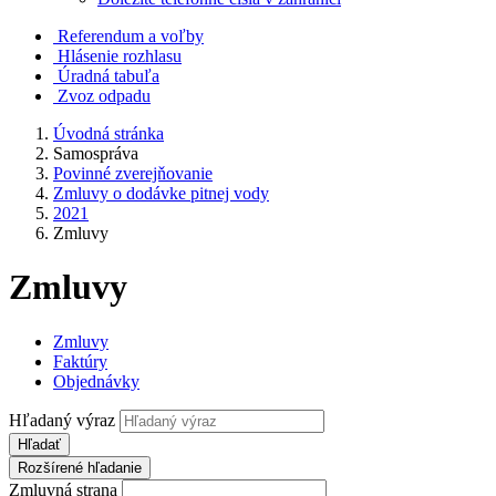
Referendum a voľby
Hlásenie rozhlasu
Úradná tabuľa
Zvoz odpadu
Úvodná stránka
Samospráva
Povinné zverejňovanie
Zmluvy o dodávke pitnej vody
2021
Zmluvy
Zmluvy
Zmluvy
Faktúry
Objednávky
Hľadaný výraz
Hľadať
Rozšírené hľadanie
Zmluvná strana