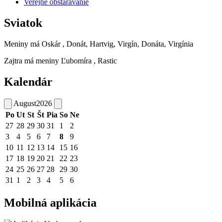
Verejné obstarávanie
Sviatok
Meniny má
Oskár
, Donát, Hartvig, Virgín, Donáta, Virgínia
Zajtra má meniny
Ľubomíra
, Rastic
Kalendár
August
2026
Po
Ut
St
Št
Pia
So
Ne
27
28
29
30
31
1
2
3
4
5
6
7
8
9
10
11
12
13
14
15
16
17
18
19
20
21
22
23
24
25
26
27
28
29
30
31
1
2
3
4
5
6
Mobilná aplikácia