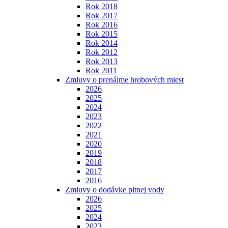
Rok 2018
Rok 2017
Rok 2016
Rok 2015
Rok 2014
Rok 2012
Rok 2013
Rok 2011
Zmluvy o prenájme hrobových miest
2026
2025
2024
2023
2022
2021
2020
2019
2018
2017
2016
Zmluvy o dodávke pitnej vody
2026
2025
2024
2023