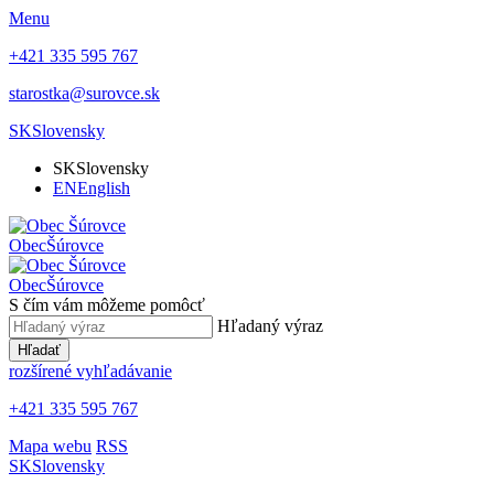
Menu
+421 335 595 767
starostka@surovce.sk
SK
Slovensky
SK
Slovensky
EN
English
Obec
Šúrovce
Obec
Šúrovce
S čím vám môžeme pomôcť
Hľadaný výraz
Hľadať
rozšírené vyhľadávanie
+421 335 595 767
Mapa webu
RSS
SK
Slovensky