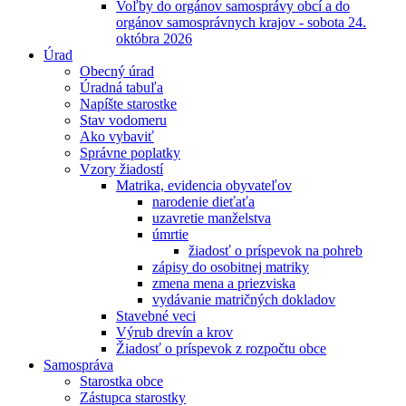
Voľby do orgánov samosprávy obcí a do
orgánov samosprávnych krajov - sobota 24.
októbra 2026
Úrad
Obecný úrad
Úradná tabuľa
Napíšte starostke
Stav vodomeru
Ako vybaviť
Správne poplatky
Vzory žiadostí
Matrika, evidencia obyvateľov
narodenie dieťaťa
uzavretie manželstva
úmrtie
žiadosť o príspevok na pohreb
zápisy do osobitnej matriky
zmena mena a priezviska
vydávanie matričných dokladov
Stavebné veci
Výrub drevín a krov
Žiadosť o príspevok z rozpočtu obce
Samospráva
Starostka obce
Zástupca starostky