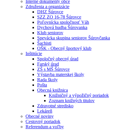
Interné dokumenty obce
Združenia a organizácie
DHZ Šúrovce
SZZ ZO 16-78 Šúrovce
Poľovnícka spoločnosť Váh
Dychová hudba Šúrovanka
Klub seniorov
Spevácka skupina seniorov Šúrovčanka
Šachisti
OŠK - Obecný športový klub
Inštitúcie
Spoločný obecný úrad
Farský úrad
ZŠ s MŠ Šúrovce
Výstavba materskej školy
Rada školy
Pošta
Obecná knižnica
Knižničný a výpožičný poriadok
Zoznam knižných titulov
Zdravotné stredisko
Lekáreň
Obecné noviny
Cestovný poriadok
Referendum a voľby