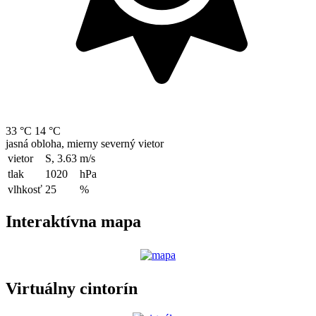
33 °C
14 °C
jasná obloha, mierny severný vietor
vietor
S, 3.63
m/s
tlak
1020
hPa
vlhkosť
25
%
Interaktívna mapa
Virtuálny cintorín