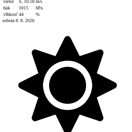
vietor
S, 10.18
m/s
tlak
1015
hPa
vlhkosť
44
%
sobota 8. 8. 2026