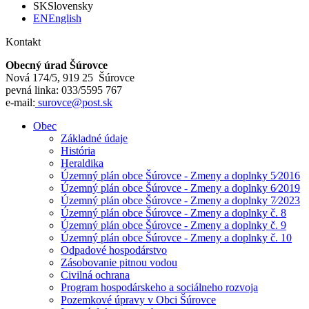
SK
Slovensky
EN
English
Kontakt
Obecný úrad Šúrovce
Nová 174/5, 919 25 Šúrovce
pevná linka: 033/5595 767
e-mail:
surovce@post.sk
Obec
Základné údaje
História
Heraldika
Územný plán obce Šúrovce - Zmeny a doplnky 5⁄2016
Územný plán obce Šúrovce - Zmeny a doplnky 6⁄2019
Územný plán obce Šúrovce - Zmeny a doplnky 7⁄2023
Územný plán obce Šúrovce - Zmeny a doplnky č. 8
Územný plán obce Šúrovce - Zmeny a doplnky č. 9
Územný plán obce Šúrovce - Zmeny a doplnky č. 10
Odpadové hospodárstvo
Zásobovanie pitnou vodou
Civilná ochrana
Program hospodárskeho a sociálneho rozvoja
Pozemkové úpravy v Obci Šúrovce