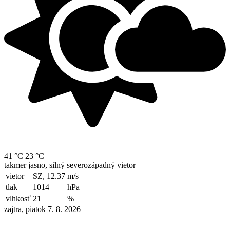
41 °C
23 °C
takmer jasno, silný severozápadný vietor
vietor
SZ, 12.37
m/s
tlak
1014
hPa
vlhkosť
21
%
zajtra, piatok 7. 8. 2026