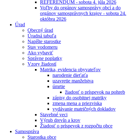
REFERENDUM - sobota 4. júla 2026
Voľby do orgánov samosprávy obcí a do
orgánov samosprávnych krajov - sobota 24.
októbra 2026
Úrad
Obecný úrad
Úradná tabuľa
Napíšte starostke
Stav vodomeru
Ako vybaviť
Správne poplatky
Vzory žiadostí
Matrika, evidencia obyvateľov
narodenie dieťaťa
uzavretie manželstva
úmrtie
žiadosť o príspevok na pohreb
zápisy do osobitnej matriky
zmena mena a priezviska
vydávanie matričných dokladov
Stavebné veci
Výrub drevín a krov
Žiadosť o príspevok z rozpočtu obce
Samospráva
Starostka obce