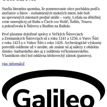
Staršia literatúra spomína, že pomenovanie obce pochádza podľa
močiarov a šúrov - rozbahnených mokrých miest, kde boli
na spevnených miestach predné stráže – varty. Ležala na dôležitej
ceste smerujúcej od Baltu a Čiech cez Holič, Šaštín, Trnavu
a pokračovala k Štúrovu a Budínu na Balkán.
Prvé písomne doložené správy o Veľkých Šúrovciach
a Zemianskych Šúrovciach sú z roku 1241 a 1256, o Varov Šúri
z roku 1423 a o Valtov Šúri z roku 1426. Archeologické výskumy
potvrdili osídlenie už v neolite, ale známe sú aj nálezy z obdobia
rímsko- barbarského ako aj z osídlenia veľkomoravského.
Vlastníkom obcí bol oddávna hlohovecký zámok (panstvo).
viac informácií