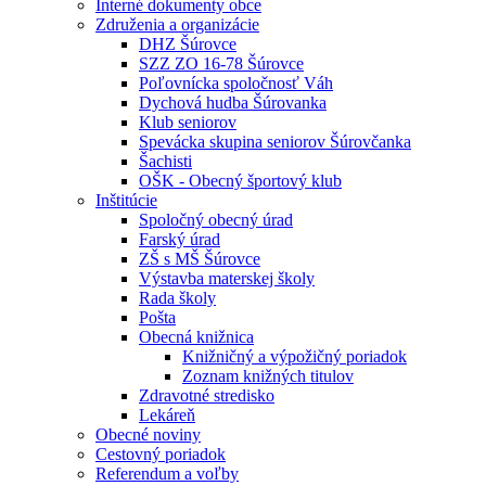
Interné dokumenty obce
Združenia a organizácie
DHZ Šúrovce
SZZ ZO 16-78 Šúrovce
Poľovnícka spoločnosť Váh
Dychová hudba Šúrovanka
Klub seniorov
Spevácka skupina seniorov Šúrovčanka
Šachisti
OŠK - Obecný športový klub
Inštitúcie
Spoločný obecný úrad
Farský úrad
ZŠ s MŠ Šúrovce
Výstavba materskej školy
Rada školy
Pošta
Obecná knižnica
Knižničný a výpožičný poriadok
Zoznam knižných titulov
Zdravotné stredisko
Lekáreň
Obecné noviny
Cestovný poriadok
Referendum a voľby