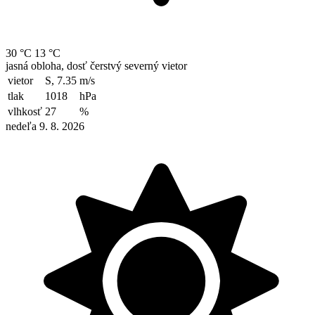
30 °C
13 °C
jasná obloha, dosť čerstvý severný vietor
vietor
S, 7.35
m/s
tlak
1018
hPa
vlhkosť
27
%
nedeľa 9. 8. 2026