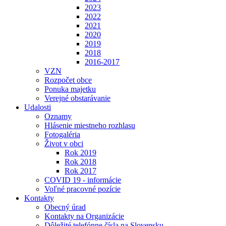
2023
2022
2021
2020
2019
2018
2016-2017
VZN
Rozpočet obce
Ponuka majetku
Verejné obstarávanie
Udalosti
Oznamy
Hlásenie miestneho rozhlasu
Fotogaléria
Život v obci
Rok 2019
Rok 2018
Rok 2017
COVID 19 - informácie
Voľné pracovné pozície
Kontakty
Obecný úrad
Kontakty na Organizácie
Dôležité telefónne čísla na Slovensku