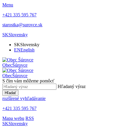
Menu
+421 335 595 767
starostka@surovce.sk
SK
Slovensky
SK
Slovensky
EN
English
Obec
Šúrovce
Obec
Šúrovce
S čím vám môžeme pomôcť
Hľadaný výraz
Hľadať
rozšírené vyhľadávanie
+421 335 595 767
Mapa webu
RSS
SK
Slovensky