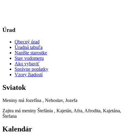
Úrad
Obecný úrad
Úradná tabuľa
Napíšte starostke
Stav vodomeru
Ako vybaviť
Správne poplatky
Vzory žiadostí
Sviatok
Meniny má
Jozefína
, Nehoslav, Jozefa
Zajtra má meniny
Štefánia
, Kajetán, Afra, Afrodita, Kajetána,
Štefana
Kalendár