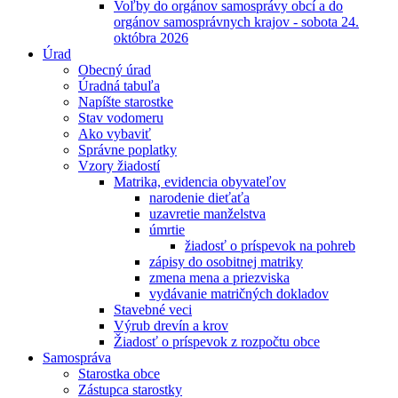
Voľby do orgánov samosprávy obcí a do
orgánov samosprávnych krajov - sobota 24.
októbra 2026
Úrad
Obecný úrad
Úradná tabuľa
Napíšte starostke
Stav vodomeru
Ako vybaviť
Správne poplatky
Vzory žiadostí
Matrika, evidencia obyvateľov
narodenie dieťaťa
uzavretie manželstva
úmrtie
žiadosť o príspevok na pohreb
zápisy do osobitnej matriky
zmena mena a priezviska
vydávanie matričných dokladov
Stavebné veci
Výrub drevín a krov
Žiadosť o príspevok z rozpočtu obce
Samospráva
Starostka obce
Zástupca starostky