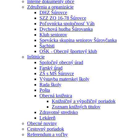
Interné dokumenty obce
Združenia a organizácie
DHZ Šúrovce
SZZ ZO 16-78 Šúrovce
Poľovnícka spoločnosť Váh
Dychová hudba Šúrovanka
Klub seniorov
Spevácka skupina seniorov Šúrovčanka
Šachisti
OŠK - Obecný športový klub
Inštitúcie
Spoločný obecný úrad
Farský úrad
ZŠ s MŠ Šúrovce
Výstavba materskej školy
Rada školy
Pošta
Obecná knižnica
Knižničný a výpožičný poriadok
Zoznam knižných titulov
Zdravotné stredisko
Lekáreň
Obecné noviny
Cestovný poriadok
Referendum a voľby