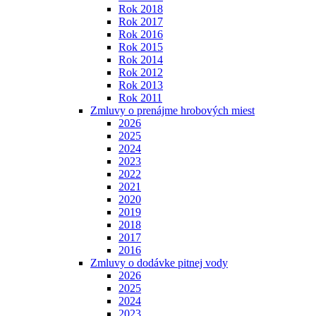
Rok 2018
Rok 2017
Rok 2016
Rok 2015
Rok 2014
Rok 2012
Rok 2013
Rok 2011
Zmluvy o prenájme hrobových miest
2026
2025
2024
2023
2022
2021
2020
2019
2018
2017
2016
Zmluvy o dodávke pitnej vody
2026
2025
2024
2023