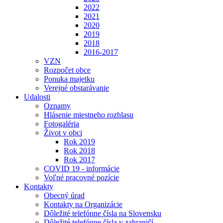
2022
2021
2020
2019
2018
2016-2017
VZN
Rozpočet obce
Ponuka majetku
Verejné obstarávanie
Udalosti
Oznamy
Hlásenie miestneho rozhlasu
Fotogaléria
Život v obci
Rok 2019
Rok 2018
Rok 2017
COVID 19 - informácie
Voľné pracovné pozície
Kontakty
Obecný úrad
Kontakty na Organizácie
Dôležité telefónne čísla na Slovensku
Dôležité telefónne čísla v zahraničí