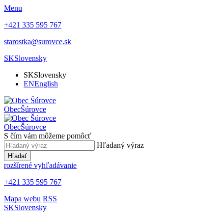
Menu
+421 335 595 767
starostka@surovce.sk
SK
Slovensky
SK
Slovensky
EN
English
Obec
Šúrovce
Obec
Šúrovce
S čím vám môžeme pomôcť
Hľadaný výraz
Hľadať
rozšírené vyhľadávanie
+421 335 595 767
Mapa webu
RSS
SK
Slovensky