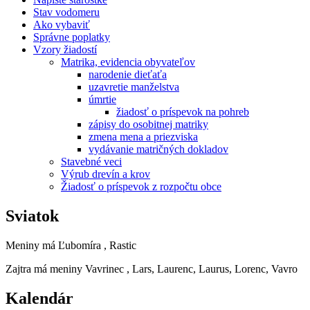
Stav vodomeru
Ako vybaviť
Správne poplatky
Vzory žiadostí
Matrika, evidencia obyvateľov
narodenie dieťaťa
uzavretie manželstva
úmrtie
žiadosť o príspevok na pohreb
zápisy do osobitnej matriky
zmena mena a priezviska
vydávanie matričných dokladov
Stavebné veci
Výrub drevín a krov
Žiadosť o príspevok z rozpočtu obce
Sviatok
Meniny má
Ľubomíra
, Rastic
Zajtra má meniny
Vavrinec
, Lars, Laurenc, Laurus, Lorenc, Vavro
Kalendár