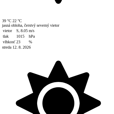
39 °C
22 °C
jasná obloha, čerstvý severný vietor
vietor
S, 8.05
m/s
tlak
1015
hPa
vlhkosť
23
%
streda 12. 8. 2026