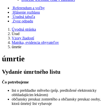
Referendum a voľby
Hlásenie rozhlasu
Úradná tabuľa
Zvoz odpadu
Úvodná stránka
Úrad
Vzory žiadostí
Matrika, evidencia obyvateľov
úmrtie
úmrtie
Vydanie úmrtného listu
Čo potrebujeme
list o prehliadke mŕtveho (príp. predložené elektronicky
obhliadajúcim lekárom)
občiansky preukaz zomretého a občiansky preukaz osoby,
ktorá úmrtný list vybavuje