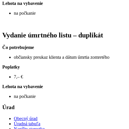
Lehota na vybavenie
na počkanie
Vydanie úmrtného listu – duplikát
Čo potrebujeme
občiansky preukaz klienta a dátum úmrtia zomretého
Poplatky
7,– €
Lehota na vybavenie
na počkanie
Úrad
Obecný úrad
Úradná tabuľa
Napíšte starostke