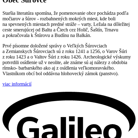
Obec Šúrovce
Staršia literatúra spomína, že pomenovanie obce pochádza podľa
močiarov a šúrov - rozbahnených mokrých miest, kde boli
na spevnených miestach predné stráže – varty. Ležala na dôležitej
ceste smerujúcej od Baltu a Čiech cez Holič, Šaštín, Trnavu
a pokračovala k Štúrovu a Budínu na Balkán.
Prvé písomne doložené správy o Veľkých Šúrovciach
a Zemianskych Šúrovciach sú z roku 1241 a 1256, o Varov Šúri
z roku 1423 a o Valtov Šúri z roku 1426. Archeologické výskumy
potvrdili osídlenie už v neolite, ale známe sú aj nálezy z obdobia
rímsko- barbarského ako aj z osídlenia veľkomoravského.
Vlastníkom obcí bol oddávna hlohovecký zámok (panstvo).
viac informácií