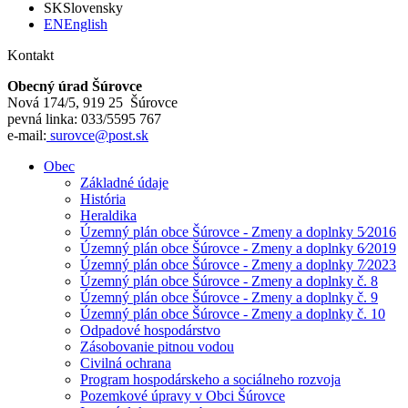
SK
Slovensky
EN
English
Kontakt
Obecný úrad Šúrovce
Nová 174/5, 919 25 Šúrovce
pevná linka: 033/5595 767
e-mail:
surovce@post.sk
Obec
Základné údaje
História
Heraldika
Územný plán obce Šúrovce - Zmeny a doplnky 5⁄2016
Územný plán obce Šúrovce - Zmeny a doplnky 6⁄2019
Územný plán obce Šúrovce - Zmeny a doplnky 7⁄2023
Územný plán obce Šúrovce - Zmeny a doplnky č. 8
Územný plán obce Šúrovce - Zmeny a doplnky č. 9
Územný plán obce Šúrovce - Zmeny a doplnky č. 10
Odpadové hospodárstvo
Zásobovanie pitnou vodou
Civilná ochrana
Program hospodárskeho a sociálneho rozvoja
Pozemkové úpravy v Obci Šúrovce