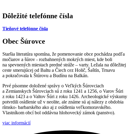
Dôležité telefónne čísla
Tieňové telefónne čísla
Obec Šúrovce
Staršia literatúra spomína, že pomenovanie obce pochádza podľa
močiarov a šúrov - rozbahnených mokrých miest, kde boli
na spevnených miestach predné stráže – varty. Ležala na dôležitej
ceste smerujúcej od Baltu a Čiech cez Holič, Šaštín, Trnavu
a pokračovala k Štúrovu a Budínu na Balkán.
Prvé písomne doložené správy o Veľkých Šúrovciach
a Zemianskych Šúrovciach sú z roku 1241 a 1256, o Varov Šúri
z roku 1423 a o Valtov Šúri z roku 1426. Archeologické výskumy
potvrdili osídlenie už v neolite, ale známe sú aj nálezy z obdobia
rímsko- barbarského ako aj z osídlenia veľkomoravského.
Vlastníkom obcí bol oddávna hlohovecký zámok (panstvo).
viac informácií