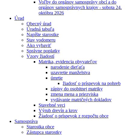
Voľby do orgánov samosprávy obcí a do
orgánov samosprávnych krajov - sobota 24.
októbra 2026
Úrad
Obecný úrad
Úradná tabuľa
Napíšte starostke
Stav vodomeru
Ako vybaviť
Správne poplatky
Vzory žiadostí
Matrika, evidencia obyvateľov
narodenie dieťaťa
uzavretie manželstva
úmrtie
žiadosť o príspevok na pohreb
zápisy do osobitnej matriky
zmena mena a priezviska
vydávanie matričných dokladov
Stavebné veci
Výrub drevín a krov
Žiadosť o príspevok z rozpočtu obce
Samospráva
Starostka obce
Zástupca starostky