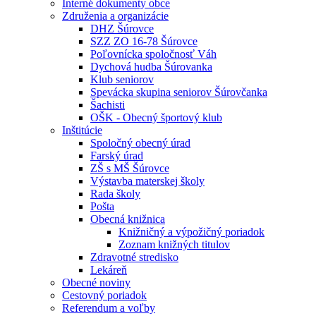
Interné dokumenty obce
Združenia a organizácie
DHZ Šúrovce
SZZ ZO 16-78 Šúrovce
Poľovnícka spoločnosť Váh
Dychová hudba Šúrovanka
Klub seniorov
Spevácka skupina seniorov Šúrovčanka
Šachisti
OŠK - Obecný športový klub
Inštitúcie
Spoločný obecný úrad
Farský úrad
ZŠ s MŠ Šúrovce
Výstavba materskej školy
Rada školy
Pošta
Obecná knižnica
Knižničný a výpožičný poriadok
Zoznam knižných titulov
Zdravotné stredisko
Lekáreň
Obecné noviny
Cestovný poriadok
Referendum a voľby