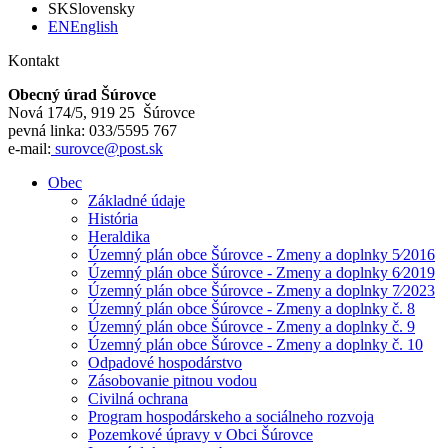
SK
Slovensky
EN
English
Kontakt
Obecný úrad Šúrovce
Nová 174/5, 919 25 Šúrovce
pevná linka: 033/5595 767
e-mail:
surovce@post.sk
Obec
Základné údaje
História
Heraldika
Územný plán obce Šúrovce - Zmeny a doplnky 5⁄2016
Územný plán obce Šúrovce - Zmeny a doplnky 6⁄2019
Územný plán obce Šúrovce - Zmeny a doplnky 7⁄2023
Územný plán obce Šúrovce - Zmeny a doplnky č. 8
Územný plán obce Šúrovce - Zmeny a doplnky č. 9
Územný plán obce Šúrovce - Zmeny a doplnky č. 10
Odpadové hospodárstvo
Zásobovanie pitnou vodou
Civilná ochrana
Program hospodárskeho a sociálneho rozvoja
Pozemkové úpravy v Obci Šúrovce