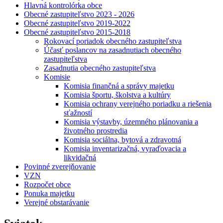
Hlavná kontrolórka obce
Obecné zastupiteľstvo 2023 - 2026
Obecné zastupiteľstvo 2019-2022
Obecné zastupiteľstvo 2015-2018
Rokovací poriadok obecného zastupiteľstva
Účasť poslancov na zasadnutiach obecného
zastupiteľstva
Zasadnutia obecného zastupiteľstva
Komisie
Komisia finančná a správy majetku
Komisia športu, školstva a kultúry
Komisia ochrany verejného poriadku a riešenia
sťažností
Komisia výstavby, územného plánovania a
životného prostredia
Komisia sociálna, bytová a zdravotná
Komisia inventarizačná, vyraďovacia a
likvidačná
Povinné zverejňovanie
VZN
Rozpočet obce
Ponuka majetku
Verejné obstarávanie