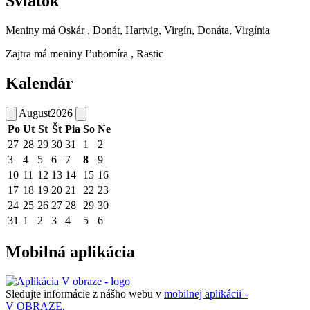
Sviatok
Meniny má
Oskár
, Donát, Hartvig, Virgín, Donáta, Virgínia
Zajtra má meniny
Ľubomíra
, Rastic
Kalendár
August
2026
Po
Ut
St
Št
Pia
So
Ne
27
28
29
30
31
1
2
3
4
5
6
7
8
9
10
11
12
13
14
15
16
17
18
19
20
21
22
23
24
25
26
27
28
29
30
31
1
2
3
4
5
6
Mobilná aplikácia
Sledujte informácie z nášho webu v
mobilnej aplikácii -
V OBRAZE.