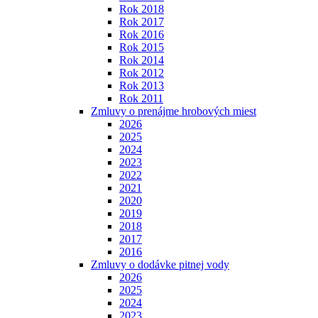
Rok 2018
Rok 2017
Rok 2016
Rok 2015
Rok 2014
Rok 2012
Rok 2013
Rok 2011
Zmluvy o prenájme hrobových miest
2026
2025
2024
2023
2022
2021
2020
2019
2018
2017
2016
Zmluvy o dodávke pitnej vody
2026
2025
2024
2023