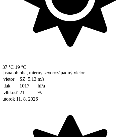
37 °C
19 °C
jasná obloha, mierny severozápadný vietor
vietor
SZ, 5.13
m/s
tlak
1017
hPa
vlhkosť
21
%
utorok 11. 8. 2026