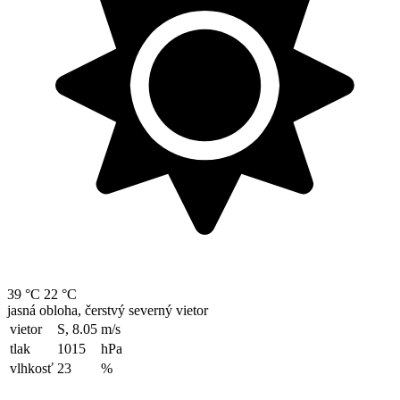
39 °C
22 °C
jasná obloha, čerstvý severný vietor
vietor
S, 8.05
m/s
tlak
1015
hPa
vlhkosť
23
%