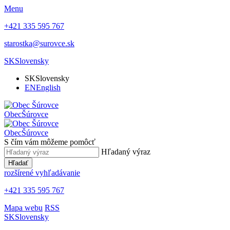
Menu
+421 335 595 767
starostka@surovce.sk
SK
Slovensky
SK
Slovensky
EN
English
Obec
Šúrovce
Obec
Šúrovce
S čím vám môžeme pomôcť
Hľadaný výraz
Hľadať
rozšírené vyhľadávanie
+421 335 595 767
Mapa webu
RSS
SK
Slovensky