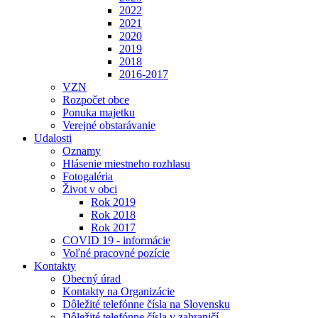
2022
2021
2020
2019
2018
2016-2017
VZN
Rozpočet obce
Ponuka majetku
Verejné obstarávanie
Udalosti
Oznamy
Hlásenie miestneho rozhlasu
Fotogaléria
Život v obci
Rok 2019
Rok 2018
Rok 2017
COVID 19 - informácie
Voľné pracovné pozície
Kontakty
Obecný úrad
Kontakty na Organizácie
Dôležité telefónne čísla na Slovensku
Dôležité telefónne čísla v zahraničí