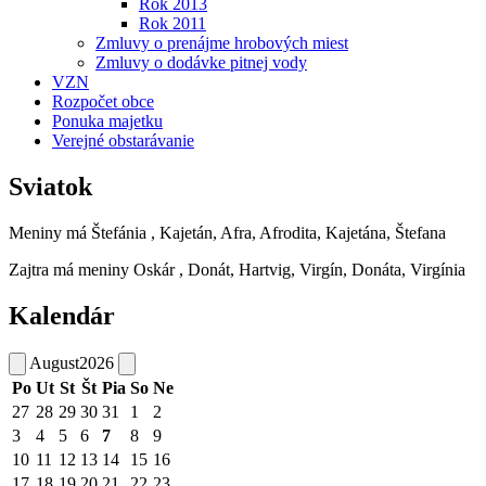
Rok 2013
Rok 2011
Zmluvy o prenájme hrobových miest
Zmluvy o dodávke pitnej vody
VZN
Rozpočet obce
Ponuka majetku
Verejné obstarávanie
Sviatok
Meniny má
Štefánia
, Kajetán, Afra, Afrodita, Kajetána, Štefana
Zajtra má meniny
Oskár
, Donát, Hartvig, Virgín, Donáta, Virgínia
Kalendár
August
2026
Po
Ut
St
Št
Pia
So
Ne
27
28
29
30
31
1
2
3
4
5
6
7
8
9
10
11
12
13
14
15
16
17
18
19
20
21
22
23