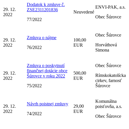
Dodatok k zmluve č.
ENVI-PAK, a.s.
29. 12.
ZSE2311201836
Neuvedené
2022
Obec Šúrovce
77/2022
Obec Šúrovce
Zmluva o nájme
29. 12.
100,00
Horváthová
2022
EUR
76/2022
Simona
Zmluva o poskytnutí
Obec Šúrovce
finančnej dotácie obce
29. 12.
500,00
Rímskokatolícka
Šúrovce v roku 2022
2022
EUR
cirkev, farnosť
75/2022
Šúrovce
Komunálna
Návrh poistnej zmluvy
29. 12.
29,00
poisťovňa, a.s.
2022
EUR
74/2022
Obec Šúrovce