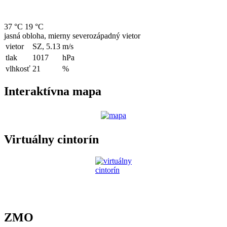
37 °C
19 °C
jasná obloha, mierny severozápadný vietor
vietor
SZ, 5.13
m/s
tlak
1017
hPa
vlhkosť
21
%
Interaktívna mapa
Virtuálny cintorín
ZMO