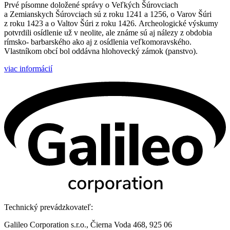
Prvé písomne doložené správy o Veľkých Šúrovciach
a Zemianskych Šúrovciach sú z roku 1241 a 1256, o Varov Šúri
z roku 1423 a o Valtov Šúri z roku 1426. Archeologické výskumy
potvrdili osídlenie už v neolite, ale známe sú aj nálezy z obdobia
rímsko- barbarského ako aj z osídlenia veľkomoravského.
Vlastníkom obcí bol oddávna hlohovecký zámok (panstvo).
viac informácií
Technický prevádzkovateľ:
Galileo Corporation s.r.o., Čierna Voda 468, 925 06