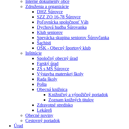
Interné dokumenty obce
Združenia a organizácie
DHZ Šúrovce
SZZ ZO 16-78 Šúrovce
Poľovnícka spoločnosť Váh
Dychová hudba Šúrovanka
Klub seniorov
Spevácka skupina seniorov Šúrovčanka
Šachisti
OŠK - Obecný športový klub
Inštitúcie
Spoločný obecný úrad
Farský úrad
ZŠ s MŠ Šúrovce
Výstavba materskej školy
Rada školy
Pošta
Obecná knižnica
Knižničný a výpožičný poriadok
Zoznam knižných titulov
Zdravotné stredisko
Lekáreň
Obecné noviny
Cestovný poriadok
Úrad