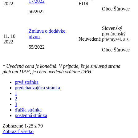
17/2022
2022
EUR
Obec Šúrovce
56/2022
Slovenský
Zmluva o dodávke
plynárenský
11. 10.
plynu
Neuvedené
priemysel, a.s.
2022
55/2022
Obec Šúrovce
* Uvedená cena je konečná. V prípade, že je zmluvná strana
platcom DPH, je cena uvedená vrátane DPH.
prvá stránka
predchádzajúca stránka
1
2
3
ďalšia stránka
posledná stránka
Zobrazené
1
-
25
z 79
Zobraziť všetko