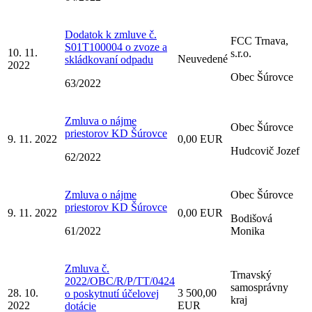
Dodatok k zmluve č.
FCC Trnava,
S01T100004 o zvoze a
10. 11.
s.r.o.
Neuvedené
skládkovaní odpadu
2022
Obec Šúrovce
63/2022
Zmluva o nájme
Obec Šúrovce
priestorov KD Šúrovce
9. 11. 2022
0,00 EUR
Hudcovič Jozef
62/2022
Zmluva o nájme
Obec Šúrovce
priestorov KD Šúrovce
9. 11. 2022
0,00 EUR
Bodišová
61/2022
Monika
Zmluva č.
Trnavský
2022/OBC/R/P/TT/0424
samosprávny
28. 10.
3 500,00
o poskytnutí účelovej
kraj
2022
EUR
dotácie