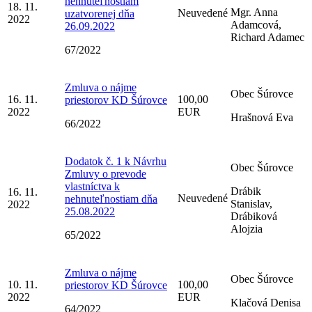
nehnuteľnostiam
18. 11.
Mgr. Anna
Neuvedené
uzatvorenej dňa
2022
Adamcová,
26.09.2022
Richard Adamec
67/2022
Zmluva o nájme
Obec Šúrovce
16. 11.
100,00
priestorov KD Šúrovce
2022
EUR
Hrašnová Eva
66/2022
Dodatok č. 1 k Návrhu
Obec Šúrovce
Zmluvy o prevode
vlastníctva k
Drábik
16. 11.
Neuvedené
nehnuteľnostiam dňa
Stanislav,
2022
25.08.2022
Drábiková
Alojzia
65/2022
Zmluva o nájme
Obec Šúrovce
10. 11.
100,00
priestorov KD Šúrovce
2022
EUR
Klačová Denisa
64/2022