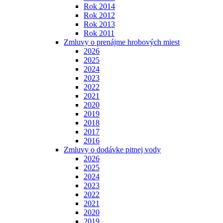
Rok 2014
Rok 2012
Rok 2013
Rok 2011
Zmluvy o prenájme hrobových miest
2026
2025
2024
2023
2022
2021
2020
2019
2018
2017
2016
Zmluvy o dodávke pitnej vody
2026
2025
2024
2023
2022
2021
2020
2019