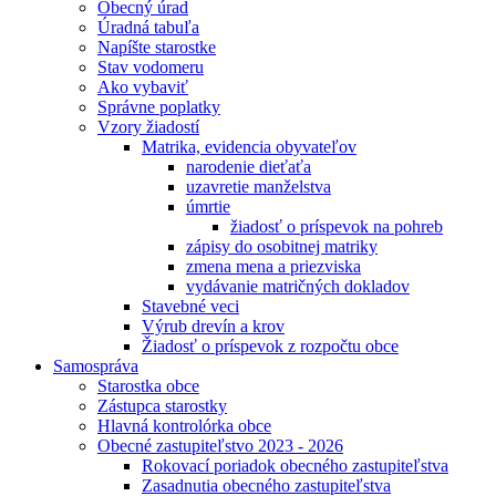
Obecný úrad
Úradná tabuľa
Napíšte starostke
Stav vodomeru
Ako vybaviť
Správne poplatky
Vzory žiadostí
Matrika, evidencia obyvateľov
narodenie dieťaťa
uzavretie manželstva
úmrtie
žiadosť o príspevok na pohreb
zápisy do osobitnej matriky
zmena mena a priezviska
vydávanie matričných dokladov
Stavebné veci
Výrub drevín a krov
Žiadosť o príspevok z rozpočtu obce
Samospráva
Starostka obce
Zástupca starostky
Hlavná kontrolórka obce
Obecné zastupiteľstvo 2023 - 2026
Rokovací poriadok obecného zastupiteľstva
Zasadnutia obecného zastupiteľstva