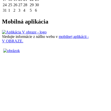
24
25
26
27
28
29
30
31
1
2
3
4
5
6
Mobilná aplikácia
Sledujte informácie z nášho webu v
mobilnej aplikácii -
V OBRAZE.