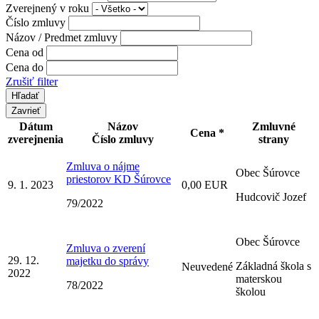
Zverejnený v roku
Číslo zmluvy
Názov / Predmet zmluvy
Cena od
Cena do
Zrušiť filter
Zavrieť
Dátum
Názov
Zmluvné
Cena *
zverejnenia
Číslo zmluvy
strany
Zmluva o nájme
Obec Šúrovce
priestorov KD Šúrovce
9. 1. 2023
0,00 EUR
Hudcovič Jozef
79/2022
Obec Šúrovce
Zmluva o zverení
29. 12.
majetku do správy
Základná škola s
Neuvedené
2022
materskou
78/2022
školou