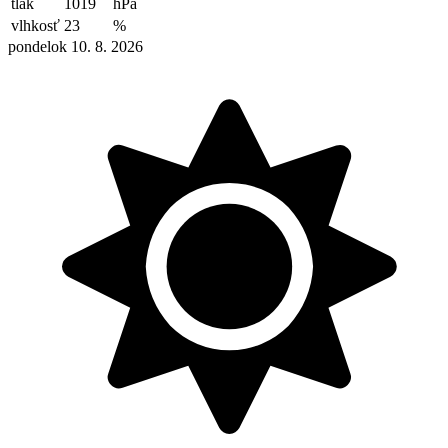
tlak
1019
hPa
vlhkosť
23
%
pondelok 10. 8. 2026