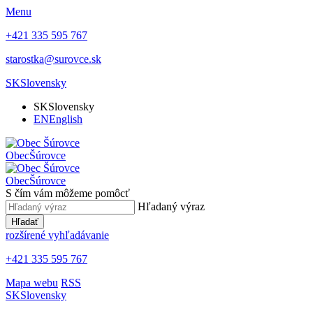
Menu
+421 335 595 767
starostka@surovce.sk
SK
Slovensky
SK
Slovensky
EN
English
Obec
Šúrovce
Obec
Šúrovce
S čím vám môžeme pomôcť
Hľadaný výraz
Hľadať
rozšírené vyhľadávanie
+421 335 595 767
Mapa webu
RSS
SK
Slovensky