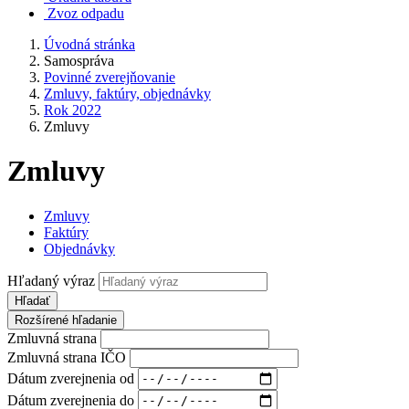
Zvoz odpadu
Úvodná stránka
Samospráva
Povinné zverejňovanie
Zmluvy, faktúry, objednávky
Rok 2022
Zmluvy
Zmluvy
Zmluvy
Faktúry
Objednávky
Hľadaný výraz
Hľadať
Rozšírené hľadanie
Zmluvná strana
Zmluvná strana IČO
Dátum zverejnenia od
Dátum zverejnenia do