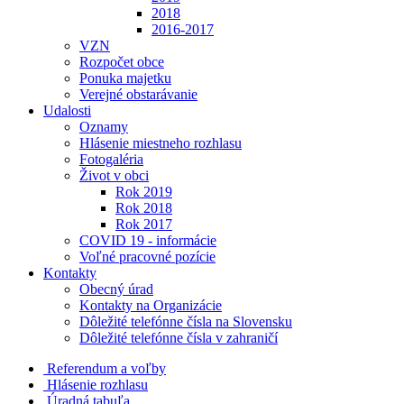
2018
2016-2017
VZN
Rozpočet obce
Ponuka majetku
Verejné obstarávanie
Udalosti
Oznamy
Hlásenie miestneho rozhlasu
Fotogaléria
Život v obci
Rok 2019
Rok 2018
Rok 2017
COVID 19 - informácie
Voľné pracovné pozície
Kontakty
Obecný úrad
Kontakty na Organizácie
Dôležité telefónne čísla na Slovensku
Dôležité telefónne čísla v zahraničí
Referendum a voľby
Hlásenie rozhlasu
Úradná tabuľa