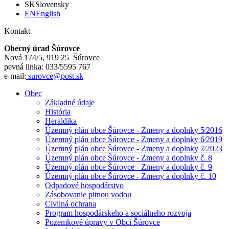
SK
Slovensky
EN
English
Kontakt
Obecný úrad Šúrovce
Nová 174/5, 919 25 Šúrovce
pevná linka: 033/5595 767
e-mail:
surovce@post.sk
Obec
Základné údaje
História
Heraldika
Územný plán obce Šúrovce - Zmeny a doplnky 5⁄2016
Územný plán obce Šúrovce - Zmeny a doplnky 6⁄2019
Územný plán obce Šúrovce - Zmeny a doplnky 7⁄2023
Územný plán obce Šúrovce - Zmeny a doplnky č. 8
Územný plán obce Šúrovce - Zmeny a doplnky č. 9
Územný plán obce Šúrovce - Zmeny a doplnky č. 10
Odpadové hospodárstvo
Zásobovanie pitnou vodou
Civilná ochrana
Program hospodárskeho a sociálneho rozvoja
Pozemkové úpravy v Obci Šúrovce