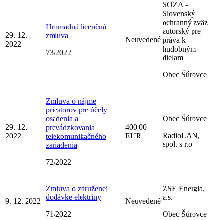
SOZA -
Slovenský
ochranný zväz
Hromadná licenčná
autorský pre
29. 12.
zmluva
Neuvedené
práva k
2022
hudobným
73/2022
dielam
Obec Šúrovce
Zmluva o nájme
priestorov pre účely
osadenia a
Obec Šúrovce
29. 12.
400,00
prevádzkovania
RadioLAN,
2022
EUR
telekomunikačného
spol. s r.o.
zariadenia
72/2022
Zmluva o združenej
ZSE Energia,
dodávke elektriny
a.s.
9. 12. 2022
Neuvedené
71/2022
Obec Šúrovce