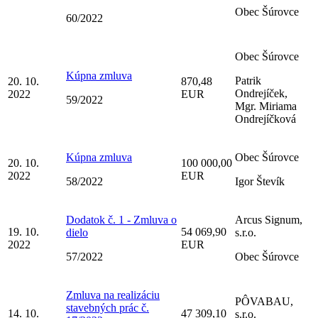
Obec Šúrovce
60/2022
Obec Šúrovce
Kúpna zmluva
Patrik
20. 10.
870,48
Ondrejíček,
2022
EUR
59/2022
Mgr. Miriama
Ondrejíčková
Kúpna zmluva
Obec Šúrovce
20. 10.
100 000,00
2022
EUR
58/2022
Igor Števík
Dodatok č. 1 - Zmluva o
Arcus Signum,
19. 10.
54 069,90
dielo
s.r.o.
2022
EUR
57/2022
Obec Šúrovce
Zmluva na realizáciu
PÔVABAU,
stavebných prác č.
14. 10.
47 309,10
s.r.o.