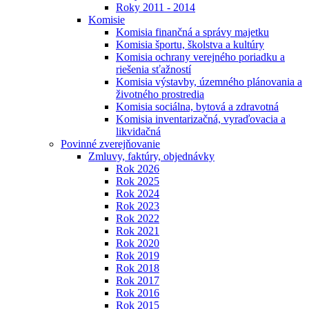
Roky 2011 - 2014
Komisie
Komisia finančná a správy majetku
Komisia športu, školstva a kultúry
Komisia ochrany verejného poriadku a
riešenia sťažností
Komisia výstavby, územného plánovania a
životného prostredia
Komisia sociálna, bytová a zdravotná
Komisia inventarizačná, vyraďovacia a
likvidačná
Povinné zverejňovanie
Zmluvy, faktúry, objednávky
Rok 2026
Rok 2025
Rok 2024
Rok 2023
Rok 2022
Rok 2021
Rok 2020
Rok 2019
Rok 2018
Rok 2017
Rok 2016
Rok 2015