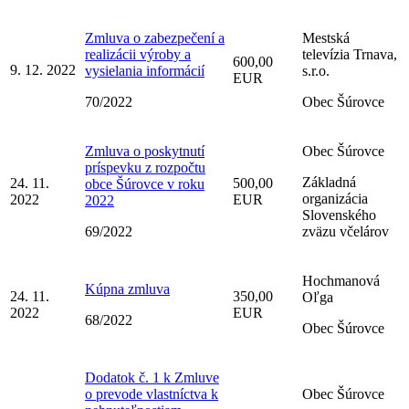
Zmluva o zabezpečení a
Mestská
realizácii výroby a
televízia Trnava,
600,00
9. 12. 2022
vysielania informácií
s.r.o.
EUR
70/2022
Obec Šúrovce
Zmluva o poskytnutí
Obec Šúrovce
príspevku z rozpočtu
Základná
24. 11.
500,00
obce Šúrovce v roku
organizácia
2022
EUR
2022
Slovenského
69/2022
zväzu včelárov
Hochmanová
Kúpna zmluva
24. 11.
350,00
Oľga
2022
EUR
68/2022
Obec Šúrovce
Dodatok č. 1 k Zmluve
o prevode vlastníctva k
Obec Šúrovce