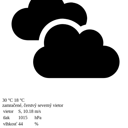
30 °C
18 °C
zamračené, čerstvý severný vietor
vietor
S, 10.18
m/s
tlak
1015
hPa
vlhkosť
44
%