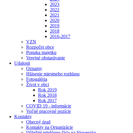
2023
2022
2021
2020
2019
2018
2016-2017
VZN
Rozpočet obce
Ponuka majetku
Verejné obstarávanie
Udalosti
Oznamy
Hlásenie miestneho rozhlasu
Fotogaléria
Život v obci
Rok 2019
Rok 2018
Rok 2017
COVID 19 - informácie
Voľné pracovné pozície
Kontakty
Obecný úrad
Kontakty na Organizácie
Dôležité telefónne čísla na Slovensku