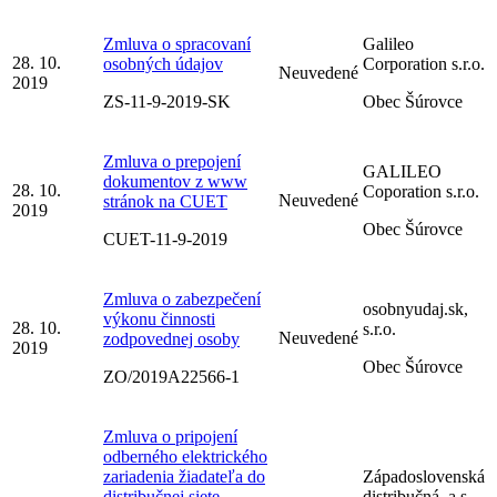
Zmluva o spracovaní
Galileo
28. 10.
osobných údajov
Corporation s.r.o.
Neuvedené
2019
ZS-11-9-2019-SK
Obec Šúrovce
Zmluva o prepojení
GALILEO
dokumentov z www
28. 10.
Coporation s.r.o.
Neuvedené
stránok na CUET
2019
Obec Šúrovce
CUET-11-9-2019
Zmluva o zabezpečení
osobnyudaj.sk,
výkonu činnosti
28. 10.
s.r.o.
Neuvedené
zodpovednej osoby
2019
Obec Šúrovce
ZO/2019A22566-1
Zmluva o pripojení
odberného elektrického
zariadenia žiadateľa do
Západoslovenská
distribučnej siete
distribučná, a.s.