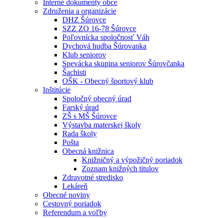
Interné dokumenty obce
Združenia a organizácie
DHZ Šúrovce
SZZ ZO 16-78 Šúrovce
Poľovnícka spoločnosť Váh
Dychová hudba Šúrovanka
Klub seniorov
Spevácka skupina seniorov Šúrovčanka
Šachisti
OŠK - Obecný športový klub
Inštitúcie
Spoločný obecný úrad
Farský úrad
ZŠ s MŠ Šúrovce
Výstavba materskej školy
Rada školy
Pošta
Obecná knižnica
Knižničný a výpožičný poriadok
Zoznam knižných titulov
Zdravotné stredisko
Lekáreň
Obecné noviny
Cestovný poriadok
Referendum a voľby