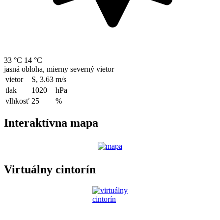
33 °C
14 °C
jasná obloha, mierny severný vietor
vietor
S, 3.63
m/s
tlak
1020
hPa
vlhkosť
25
%
Interaktívna mapa
Virtuálny cintorín