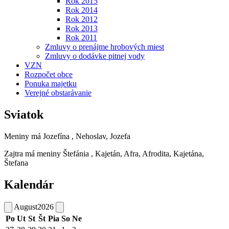
Rok 2015
Rok 2014
Rok 2012
Rok 2013
Rok 2011
Zmluvy o prenájme hrobových miest
Zmluvy o dodávke pitnej vody
VZN
Rozpočet obce
Ponuka majetku
Verejné obstarávanie
Sviatok
Meniny má
Jozefína
, Nehoslav, Jozefa
Zajtra má meniny
Štefánia
, Kajetán, Afra, Afrodita, Kajetána,
Štefana
Kalendár
August
2026
Po
Ut
St
Št
Pia
So
Ne