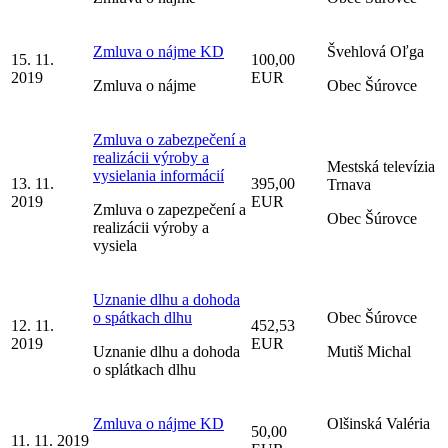
Zmluva o nájme KD
Švehlová Oľga
15. 11.
100,00
2019
EUR
Zmluva o nájme
Obec Šúrovce
Zmluva o zabezpečení a
realizácii výroby a
Mestská televízia
vysielania informácií
13. 11.
395,00
Trnava
2019
EUR
Zmluva o zapezpečení a
Obec Šúrovce
realizácii výroby a
vysiela
Uznanie dlhu a dohoda
o spátkach dlhu
Obec Šúrovce
12. 11.
452,53
2019
EUR
Uznanie dlhu a dohoda
Mutiš Michal
o splátkach dlhu
Zmluva o nájme KD
Olšinská Valéria
50,00
11. 11. 2019