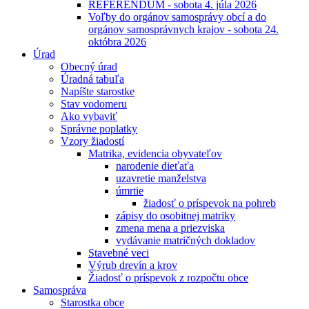
REFERENDUM - sobota 4. júla 2026
Voľby do orgánov samosprávy obcí a do
orgánov samosprávnych krajov - sobota 24.
októbra 2026
Úrad
Obecný úrad
Úradná tabuľa
Napíšte starostke
Stav vodomeru
Ako vybaviť
Správne poplatky
Vzory žiadostí
Matrika, evidencia obyvateľov
narodenie dieťaťa
uzavretie manželstva
úmrtie
žiadosť o príspevok na pohreb
zápisy do osobitnej matriky
zmena mena a priezviska
vydávanie matričných dokladov
Stavebné veci
Výrub drevín a krov
Žiadosť o príspevok z rozpočtu obce
Samospráva
Starostka obce