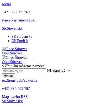
Menu
+421 335 595 767
starostka@surovce.sk
SK
Slovensky
SK
Slovensky
EN
English
Obec
Šúrovce
Obec
Šúrovce
S čím vám môžeme pomôcť
Hľadaný výraz
Hľadať
rozšírené vyhľadávanie
+421 335 595 767
Mapa webu
RSS
SK
Slovensky