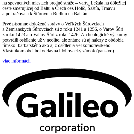
na spevnených miestach predné stráže – varty. Ležala na dôležitej
ceste smerujúcej od Baltu a Čiech cez Holič, Šaštín, Trnavu
a pokračovala k Štúrovu a Budínu na Balkán.
Prvé písomne doložené správy o Veľkých Šúrovciach
a Zemianskych Šúrovciach sú z roku 1241 a 1256, o Varov Šúri
z roku 1423 a o Valtov Šúri z roku 1426. Archeologické výskumy
potvrdili osídlenie už v neolite, ale známe sú aj nálezy z obdobia
rímsko- barbarského ako aj z osídlenia veľkomoravského.
Vlastníkom obcí bol oddávna hlohovecký zámok (panstvo).
viac informácií