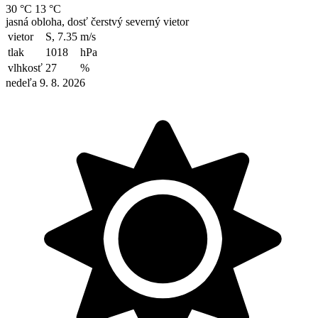
30 °C
13 °C
jasná obloha, dosť čerstvý severný vietor
vietor
S, 7.35
m/s
tlak
1018
hPa
vlhkosť
27
%
nedeľa 9. 8. 2026