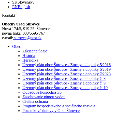
SK
Slovensky
EN
English
Kontakt
Obecný úrad Šúrovce
Nová 174/5, 919 25 Šúrovce
pevná linka: 033/5595 767
e-mail:
surovce@post.sk
Obec
Základné údaje
História
Heraldika
Územný plán obce Šúrovce - Zmeny a doplnky 5⁄2016
Územný plán obce Šúrovce - Zmeny a doplnky 6⁄2019
Územný plán obce Šúrovce - Zmeny a doplnky 7⁄2023
Územný plán obce Šúrovce - Zmeny a doplnky č. 8
Územný plán obce Šúrovce - Zmeny a doplnky č. 9
Územný plán obce Šúrovce - Zmeny a doplnky č. 10
Odpadové hospodárstvo
Zásobovanie pitnou vodou
Civilná ochrana
Program hospodárskeho a sociálneho rozvoja
Pozemkové úpravy v Obci Šúrovce