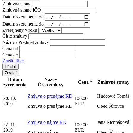
Zmluvná strana
Zmluvná strana IČO
Dátum zverejnenia od
Dátum zverejnenia do
Zverejnený v roku
Číslo zmluvy
Názov / Predmet zmluvy
Cena od
Cena do
Zrušiť filter
Zavrieť
Dátum
Názov
Cena *
Zmluvné strany
zverejnenia
Číslo zmluvy
Zmluva o prenájme KD
Hudcovič Tomáš
30. 12.
100,00
2019
EUR
Zmluva o prenájme KD
Obec Šúrovce
Zmluva o nájme KD
Jana Richnáková
22. 11.
100,00
2019
EUR
Zmluva o nájme
Obec Šúrovce