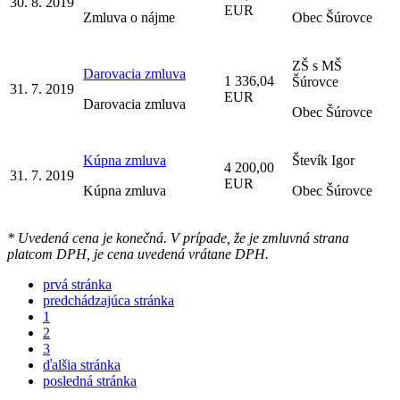
30. 8. 2019
EUR
Zmluva o nájme
Obec Šúrovce
ZŠ s MŠ
Darovacia zmluva
1 336,04
Šúrovce
31. 7. 2019
EUR
Darovacia zmluva
Obec Šúrovce
Kúpna zmluva
Števík Igor
4 200,00
31. 7. 2019
EUR
Kúpna zmluva
Obec Šúrovce
* Uvedená cena je konečná. V prípade, že je zmluvná strana
platcom DPH, je cena uvedená vrátane DPH.
prvá stránka
predchádzajúca stránka
1
2
3
ďalšia stránka
posledná stránka