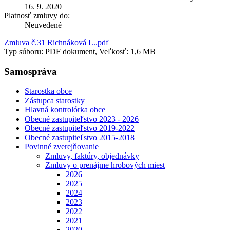
16. 9. 2020
Platnosť zmluvy do:
Neuvedené
Zmluva č.31 Richnáková L..pdf
Typ súboru: PDF dokument, Veľkosť: 1,6 MB
Samospráva
Starostka obce
Zástupca starostky
Hlavná kontrolórka obce
Obecné zastupiteľstvo 2023 - 2026
Obecné zastupiteľstvo 2019-2022
Obecné zastupiteľstvo 2015-2018
Povinné zverejňovanie
Zmluvy, faktúry, objednávky
Zmluvy o prenájme hrobových miest
2026
2025
2024
2023
2022
2021
2020