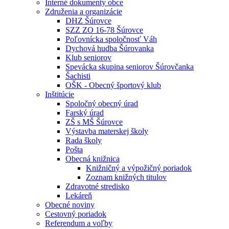
Interné dokumenty obce
Združenia a organizácie
DHZ Šúrovce
SZZ ZO 16-78 Šúrovce
Poľovnícka spoločnosť Váh
Dychová hudba Šúrovanka
Klub seniorov
Spevácka skupina seniorov Šúrovčanka
Šachisti
OŠK - Obecný športový klub
Inštitúcie
Spoločný obecný úrad
Farský úrad
ZŠ s MŠ Šúrovce
Výstavba materskej školy
Rada školy
Pošta
Obecná knižnica
Knižničný a výpožičný poriadok
Zoznam knižných titulov
Zdravotné stredisko
Lekáreň
Obecné noviny
Cestovný poriadok
Referendum a voľby