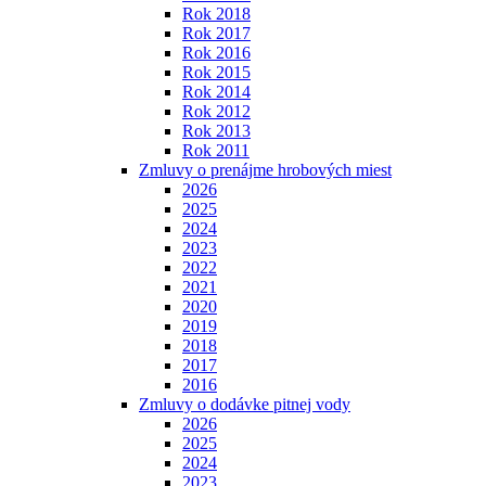
Rok 2018
Rok 2017
Rok 2016
Rok 2015
Rok 2014
Rok 2012
Rok 2013
Rok 2011
Zmluvy o prenájme hrobových miest
2026
2025
2024
2023
2022
2021
2020
2019
2018
2017
2016
Zmluvy o dodávke pitnej vody
2026
2025
2024
2023