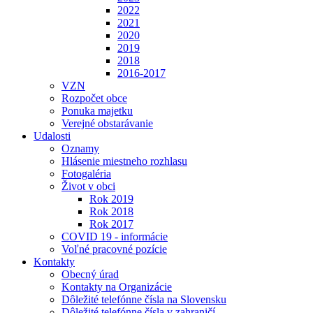
2022
2021
2020
2019
2018
2016-2017
VZN
Rozpočet obce
Ponuka majetku
Verejné obstarávanie
Udalosti
Oznamy
Hlásenie miestneho rozhlasu
Fotogaléria
Život v obci
Rok 2019
Rok 2018
Rok 2017
COVID 19 - informácie
Voľné pracovné pozície
Kontakty
Obecný úrad
Kontakty na Organizácie
Dôležité telefónne čísla na Slovensku
Dôležité telefónne čísla v zahraničí