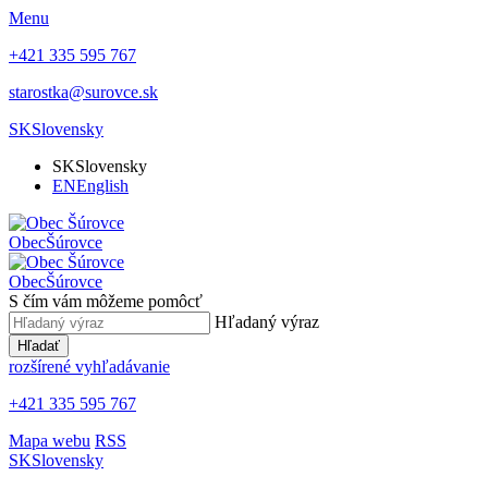
Menu
+421 335 595 767
starostka@surovce.sk
SK
Slovensky
SK
Slovensky
EN
English
Obec
Šúrovce
Obec
Šúrovce
S čím vám môžeme pomôcť
Hľadaný výraz
Hľadať
rozšírené vyhľadávanie
+421 335 595 767
Mapa webu
RSS
SK
Slovensky