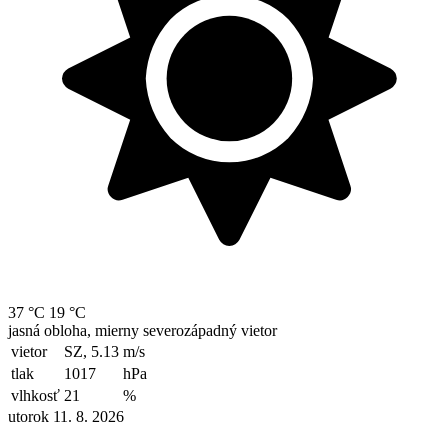
37 °C
19 °C
jasná obloha, mierny severozápadný vietor
vietor
SZ, 5.13
m/s
tlak
1017
hPa
vlhkosť
21
%
utorok 11. 8. 2026