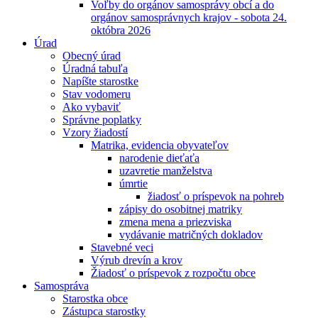
Voľby do orgánov samosprávy obcí a do
orgánov samosprávnych krajov - sobota 24.
októbra 2026
Úrad
Obecný úrad
Úradná tabuľa
Napíšte starostke
Stav vodomeru
Ako vybaviť
Správne poplatky
Vzory žiadostí
Matrika, evidencia obyvateľov
narodenie dieťaťa
uzavretie manželstva
úmrtie
žiadosť o príspevok na pohreb
zápisy do osobitnej matriky
zmena mena a priezviska
vydávanie matričných dokladov
Stavebné veci
Výrub drevín a krov
Žiadosť o príspevok z rozpočtu obce
Samospráva
Starostka obce
Zástupca starostky