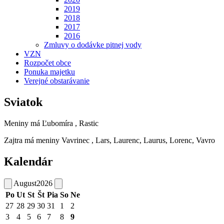
2019
2018
2017
2016
Zmluvy o dodávke pitnej vody
VZN
Rozpočet obce
Ponuka majetku
Verejné obstarávanie
Sviatok
Meniny má
Ľubomíra
, Rastic
Zajtra má meniny
Vavrinec
, Lars, Laurenc, Laurus, Lorenc, Vavro
Kalendár
August
2026
Po
Ut
St
Št
Pia
So
Ne
27
28
29
30
31
1
2
3
4
5
6
7
8
9