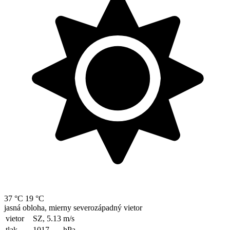
37 °C
19 °C
jasná obloha, mierny severozápadný vietor
vietor
SZ, 5.13
m/s
tlak
1017
hPa