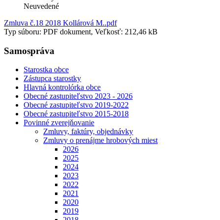
Neuvedené
Zmluva č.18 2018 Kollárová M..pdf
Typ súboru: PDF dokument, Veľkosť: 212,46 kB
Samospráva
Starostka obce
Zástupca starostky
Hlavná kontrolórka obce
Obecné zastupiteľstvo 2023 - 2026
Obecné zastupiteľstvo 2019-2022
Obecné zastupiteľstvo 2015-2018
Povinné zverejňovanie
Zmluvy, faktúry, objednávky
Zmluvy o prenájme hrobových miest
2026
2025
2024
2023
2022
2021
2020
2019
2018