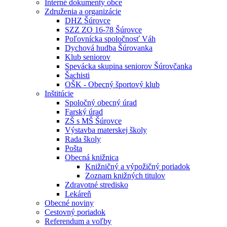
Interné dokumenty obce
Združenia a organizácie
DHZ Šúrovce
SZZ ZO 16-78 Šúrovce
Poľovnícka spoločnosť Váh
Dychová hudba Šúrovanka
Klub seniorov
Spevácka skupina seniorov Šúrovčanka
Šachisti
OŠK - Obecný športový klub
Inštitúcie
Spoločný obecný úrad
Farský úrad
ZŠ s MŠ Šúrovce
Výstavba materskej školy
Rada školy
Pošta
Obecná knižnica
Knižničný a výpožičný poriadok
Zoznam knižných titulov
Zdravotné stredisko
Lekáreň
Obecné noviny
Cestovný poriadok
Referendum a voľby