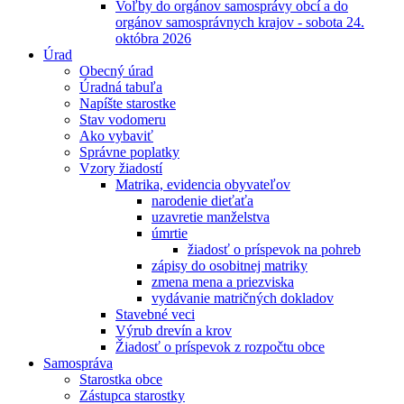
Voľby do orgánov samosprávy obcí a do
orgánov samosprávnych krajov - sobota 24.
októbra 2026
Úrad
Obecný úrad
Úradná tabuľa
Napíšte starostke
Stav vodomeru
Ako vybaviť
Správne poplatky
Vzory žiadostí
Matrika, evidencia obyvateľov
narodenie dieťaťa
uzavretie manželstva
úmrtie
žiadosť o príspevok na pohreb
zápisy do osobitnej matriky
zmena mena a priezviska
vydávanie matričných dokladov
Stavebné veci
Výrub drevín a krov
Žiadosť o príspevok z rozpočtu obce
Samospráva
Starostka obce
Zástupca starostky