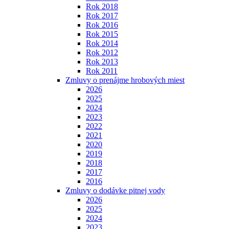
Rok 2018
Rok 2017
Rok 2016
Rok 2015
Rok 2014
Rok 2012
Rok 2013
Rok 2011
Zmluvy o prenájme hrobových miest
2026
2025
2024
2023
2022
2021
2020
2019
2018
2017
2016
Zmluvy o dodávke pitnej vody
2026
2025
2024
2023