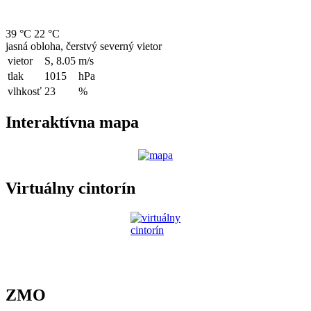
39 °C
22 °C
jasná obloha, čerstvý severný vietor
vietor
S, 8.05
m/s
tlak
1015
hPa
vlhkosť
23
%
Interaktívna mapa
Virtuálny cintorín
ZMO