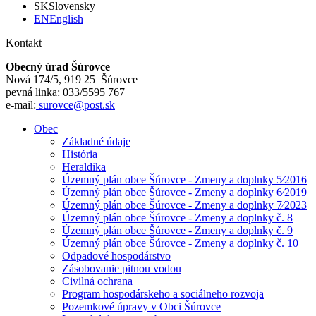
SK
Slovensky
EN
English
Kontakt
Obecný úrad Šúrovce
Nová 174/5, 919 25 Šúrovce
pevná linka: 033/5595 767
e-mail:
surovce@post.sk
Obec
Základné údaje
História
Heraldika
Územný plán obce Šúrovce - Zmeny a doplnky 5⁄2016
Územný plán obce Šúrovce - Zmeny a doplnky 6⁄2019
Územný plán obce Šúrovce - Zmeny a doplnky 7⁄2023
Územný plán obce Šúrovce - Zmeny a doplnky č. 8
Územný plán obce Šúrovce - Zmeny a doplnky č. 9
Územný plán obce Šúrovce - Zmeny a doplnky č. 10
Odpadové hospodárstvo
Zásobovanie pitnou vodou
Civilná ochrana
Program hospodárskeho a sociálneho rozvoja
Pozemkové úpravy v Obci Šúrovce