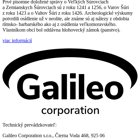
Prvé písomne doložené správy o Veľkých Šúrovciach
a Zemianskych Šúrovciach sú z roku 1241 a 1256, o Varov Šúri
z roku 1423 a o Valtov Šúri z roku 1426. Archeologické výskumy
potvrdili osídlenie už v neolite, ale známe sú aj nálezy z obdobia
rímsko- barbarského ako aj z osídlenia veľkomoravského.
Vlastníkom obcí bol oddávna hlohovecký zámok (panstvo).
viac informácií
Technický prevádzkovateľ:
Galileo Corporation s.r.o., Čierna Voda 468, 925 06