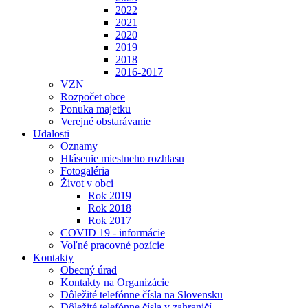
2022
2021
2020
2019
2018
2016-2017
VZN
Rozpočet obce
Ponuka majetku
Verejné obstarávanie
Udalosti
Oznamy
Hlásenie miestneho rozhlasu
Fotogaléria
Život v obci
Rok 2019
Rok 2018
Rok 2017
COVID 19 - informácie
Voľné pracovné pozície
Kontakty
Obecný úrad
Kontakty na Organizácie
Dôležité telefónne čísla na Slovensku
Dôležité telefónne čísla v zahraničí