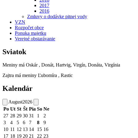
2017
2016
Zmluvy o dodávke pitnej vody
VZN
Rozpočet obce
Ponuka majetku
Verejné obstarávanie
Sviatok
Meniny má
Oskár
, Donát, Hartvig, Virgín, Donáta, Virgínia
Zajtra má meniny
Ľubomíra
, Rastic
Kalendár
August
2026
Po
Ut
St
Št
Pia
So
Ne
27
28
29
30
31
1
2
3
4
5
6
7
8
9
10
11
12
13
14
15
16
17
18
19
20
21
22
23