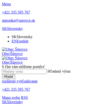
Menu
+421 335 595 767
starostka@surovce.sk
SK
Slovensky
SK
Slovensky
EN
English
Obec
Šúrovce
Obec
Šúrovce
S čím vám môžeme pomôcť
Hľadaný výraz
Hľadať
rozšírené vyhľadávanie
+421 335 595 767
Mapa webu
RSS
SK
Slovensky