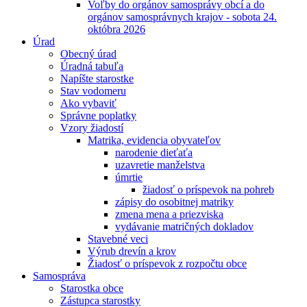
Voľby do orgánov samosprávy obcí a do
orgánov samosprávnych krajov - sobota 24.
októbra 2026
Úrad
Obecný úrad
Úradná tabuľa
Napíšte starostke
Stav vodomeru
Ako vybaviť
Správne poplatky
Vzory žiadostí
Matrika, evidencia obyvateľov
narodenie dieťaťa
uzavretie manželstva
úmrtie
žiadosť o príspevok na pohreb
zápisy do osobitnej matriky
zmena mena a priezviska
vydávanie matričných dokladov
Stavebné veci
Výrub drevín a krov
Žiadosť o príspevok z rozpočtu obce
Samospráva
Starostka obce
Zástupca starostky