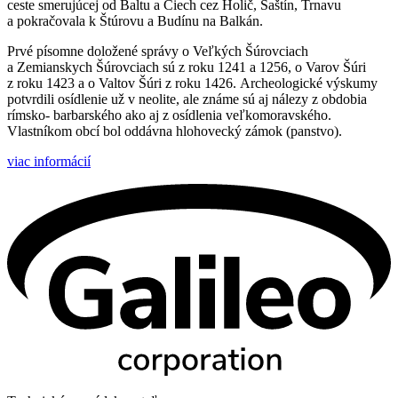
ceste smerujúcej od Baltu a Čiech cez Holič, Šaštín, Trnavu
a pokračovala k Štúrovu a Budínu na Balkán.
Prvé písomne doložené správy o Veľkých Šúrovciach
a Zemianskych Šúrovciach sú z roku 1241 a 1256, o Varov Šúri
z roku 1423 a o Valtov Šúri z roku 1426. Archeologické výskumy
potvrdili osídlenie už v neolite, ale známe sú aj nálezy z obdobia
rímsko- barbarského ako aj z osídlenia veľkomoravského.
Vlastníkom obcí bol oddávna hlohovecký zámok (panstvo).
viac informácií