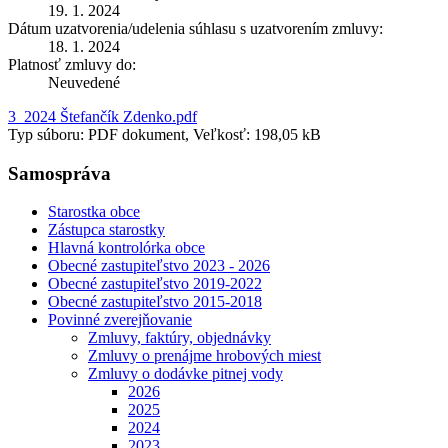
19. 1. 2024
Dátum uzatvorenia/udelenia súhlasu s uzatvorením zmluvy:
18. 1. 2024
Platnosť zmluvy do:
Neuvedené
3_2024 Štefančík Zdenko.pdf
Typ súboru: PDF dokument, Veľkosť: 198,05 kB
Samospráva
Starostka obce
Zástupca starostky
Hlavná kontrolórka obce
Obecné zastupiteľstvo 2023 - 2026
Obecné zastupiteľstvo 2019-2022
Obecné zastupiteľstvo 2015-2018
Povinné zverejňovanie
Zmluvy, faktúry, objednávky
Zmluvy o prenájme hrobových miest
Zmluvy o dodávke pitnej vody
2026
2025
2024
2023