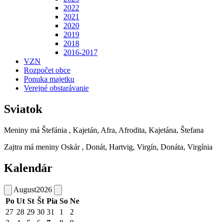
2022
2021
2020
2019
2018
2016-2017
VZN
Rozpočet obce
Ponuka majetku
Verejné obstarávanie
Sviatok
Meniny má
Štefánia
, Kajetán, Afra, Afrodita, Kajetána, Štefana
Zajtra má meniny
Oskár
, Donát, Hartvig, Virgín, Donáta, Virgínia
Kalendár
August
2026
Po
Ut
St
Št
Pia
So
Ne
27
28
29
30
31
1
2