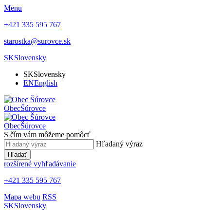
Menu
+421 335 595 767
starostka@surovce.sk
SK
Slovensky
SK
Slovensky
EN
English
Obec
Šúrovce
Obec
Šúrovce
S čím vám môžeme pomôcť
Hľadaný výraz
Hľadať
rozšírené vyhľadávanie
+421 335 595 767
Mapa webu
RSS
SK
Slovensky