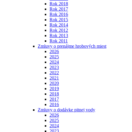
Rok 2018
Rok 2017
Rok 2016
Rok 2015
Rok 2014
Rok 2012
Rok 2013
Rok 2011
Zmluvy o prenájme hrobových miest
2026
2025
2024
2023
2022
2021
2020
2019
2018
2017
2016
Zmluvy o dodávke pitnej vody
2026
2025
2024
2023