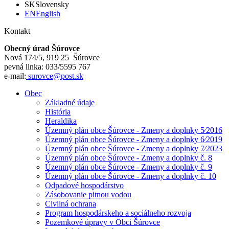
SK
Slovensky
EN
English
Kontakt
Obecný úrad Šúrovce
Nová 174/5, 919 25 Šúrovce
pevná linka: 033/5595 767
e-mail:
surovce@post.sk
Obec
Základné údaje
História
Heraldika
Územný plán obce Šúrovce - Zmeny a doplnky 5⁄2016
Územný plán obce Šúrovce - Zmeny a doplnky 6⁄2019
Územný plán obce Šúrovce - Zmeny a doplnky 7⁄2023
Územný plán obce Šúrovce - Zmeny a doplnky č. 8
Územný plán obce Šúrovce - Zmeny a doplnky č. 9
Územný plán obce Šúrovce - Zmeny a doplnky č. 10
Odpadové hospodárstvo
Zásobovanie pitnou vodou
Civilná ochrana
Program hospodárskeho a sociálneho rozvoja
Pozemkové úpravy v Obci Šúrovce