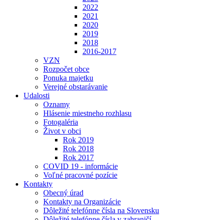
2022
2021
2020
2019
2018
2016-2017
VZN
Rozpočet obce
Ponuka majetku
Verejné obstarávanie
Udalosti
Oznamy
Hlásenie miestneho rozhlasu
Fotogaléria
Život v obci
Rok 2019
Rok 2018
Rok 2017
COVID 19 - informácie
Voľné pracovné pozície
Kontakty
Obecný úrad
Kontakty na Organizácie
Dôležité telefónne čísla na Slovensku
Dôležité telefónne čísla v zahraničí