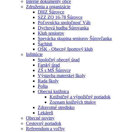
Interné dokumenty obce
Združenia a organizácie
DHZ Šúrovce
SZZ ZO 16-78 Šúrovce
Poľovnícka spoločnosť Váh
Dychová hudba Šúrovanka
Klub seniorov
Spevácka skupina seniorov Šúrovčanka
Šachisti
OŠK - Obecný športový klub
Inštitúcie
Spoločný obecný úrad
Farský úrad
ZŠ s MŠ Šúrovce
Výstavba materskej školy
Rada školy
Pošta
Obecná knižnica
Knižničný a výpožičný poriadok
Zoznam knižných titulov
Zdravotné stredisko
Lekáreň
Obecné noviny
Cestovný poriadok
Referendum a voľby