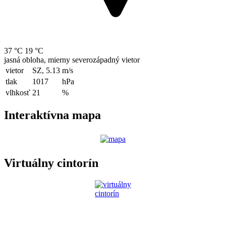
37 °C
19 °C
jasná obloha, mierny severozápadný vietor
vietor
SZ, 5.13
m/s
tlak
1017
hPa
vlhkosť
21
%
Interaktívna mapa
Virtuálny cintorín