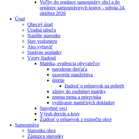
Voľby do orgánov samosprávy obcí a do
orgánov samosprávnych krajov - sobota 24.
októbra 2026
Úrad
Obecný úrad
Úradná tabuľa
Napíšte starostke
Stav vodomeru
Ako vybaviť
Správne poplatky
Vzory žiadostí
Matrika, evidencia obyvateľov
narodenie dieťaťa
uzavretie manželstva
úmrtie
žiadosť o príspevok na pohreb
zápisy do osobitnej matriky
zmena mena a priezviska
vydávanie matričných dokladov
Stavebné veci
Výrub drevín a krov
Žiadosť o príspevok z rozpočtu obce
Samospráva
Starostka obce
Zástupca starostky