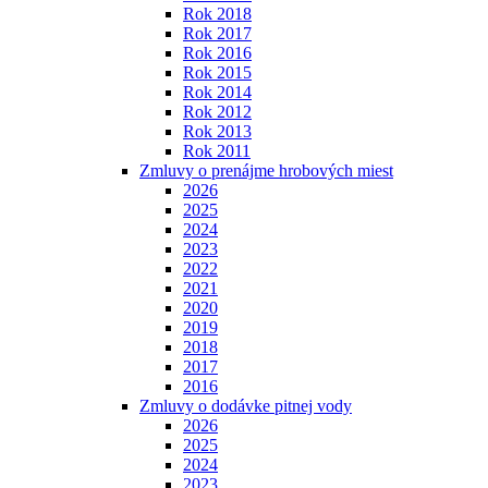
Rok 2018
Rok 2017
Rok 2016
Rok 2015
Rok 2014
Rok 2012
Rok 2013
Rok 2011
Zmluvy o prenájme hrobových miest
2026
2025
2024
2023
2022
2021
2020
2019
2018
2017
2016
Zmluvy o dodávke pitnej vody
2026
2025
2024
2023