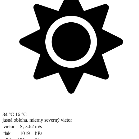
34 °C
16 °C
jasná obloha, mierny severný vietor
vietor
S, 3.62
m/s
tlak
1019
hPa