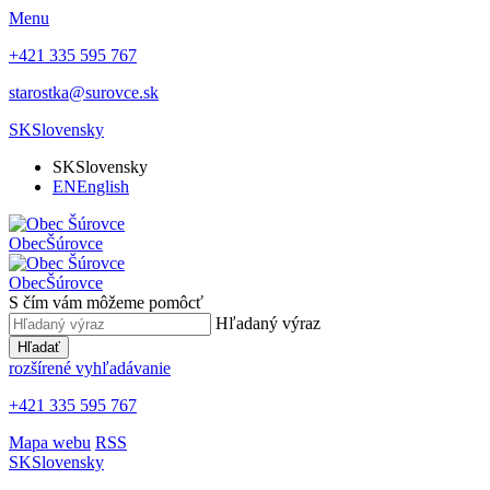
Menu
+421 335 595 767
starostka@surovce.sk
SK
Slovensky
SK
Slovensky
EN
English
Obec
Šúrovce
Obec
Šúrovce
S čím vám môžeme pomôcť
Hľadaný výraz
Hľadať
rozšírené vyhľadávanie
+421 335 595 767
Mapa webu
RSS
SK
Slovensky