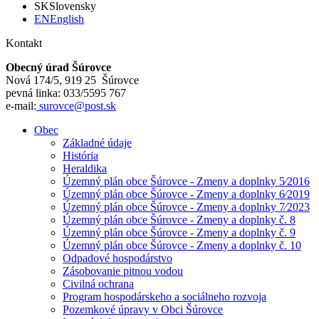
SK
Slovensky
EN
English
Kontakt
Obecný úrad Šúrovce
Nová 174/5, 919 25 Šúrovce
pevná linka: 033/5595 767
e-mail:
surovce@post.sk
Obec
Základné údaje
História
Heraldika
Územný plán obce Šúrovce - Zmeny a doplnky 5⁄2016
Územný plán obce Šúrovce - Zmeny a doplnky 6⁄2019
Územný plán obce Šúrovce - Zmeny a doplnky 7⁄2023
Územný plán obce Šúrovce - Zmeny a doplnky č. 8
Územný plán obce Šúrovce - Zmeny a doplnky č. 9
Územný plán obce Šúrovce - Zmeny a doplnky č. 10
Odpadové hospodárstvo
Zásobovanie pitnou vodou
Civilná ochrana
Program hospodárskeho a sociálneho rozvoja
Pozemkové úpravy v Obci Šúrovce