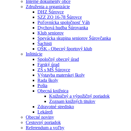
Interné dokumenty obce
Združenia a organizácie
DHZ Šúrovce
SZZ ZO 16-78 Šúrovce
Poľovnícka spoločnosť Váh
Dychová hudba Šúrovanka
Klub seniorov
Spevácka skupina seniorov Šúrovčanka
Šachisti
OŠK - Obecný športový klub
Inštitúcie
Spoločný obecný úrad
Farský úrad
ZŠ s MŠ Šúrovce
Výstavba materskej školy
Rada školy
Pošta
Obecná knižnica
Knižničný a výpožičný poriadok
Zoznam knižných titulov
Zdravotné stredisko
Lekáreň
Obecné noviny
Cestovný poriadok
Referendum a voľby