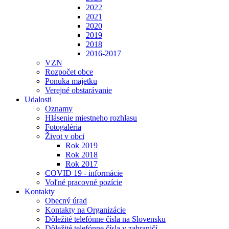
2022
2021
2020
2019
2018
2016-2017
VZN
Rozpočet obce
Ponuka majetku
Verejné obstarávanie
Udalosti
Oznamy
Hlásenie miestneho rozhlasu
Fotogaléria
Život v obci
Rok 2019
Rok 2018
Rok 2017
COVID 19 - informácie
Voľné pracovné pozície
Kontakty
Obecný úrad
Kontakty na Organizácie
Dôležité telefónne čísla na Slovensku
Dôležité telefónne čísla v zahraničí