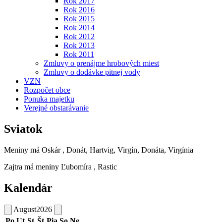
Rok 2017
Rok 2016
Rok 2015
Rok 2014
Rok 2012
Rok 2013
Rok 2011
Zmluvy o prenájme hrobových miest
Zmluvy o dodávke pitnej vody
VZN
Rozpočet obce
Ponuka majetku
Verejné obstarávanie
Sviatok
Meniny má
Oskár
, Donát, Hartvig, Virgín, Donáta, Virgínia
Zajtra má meniny
Ľubomíra
, Rastic
Kalendár
August
2026
Po
Ut
St
Št
Pia
So
Ne