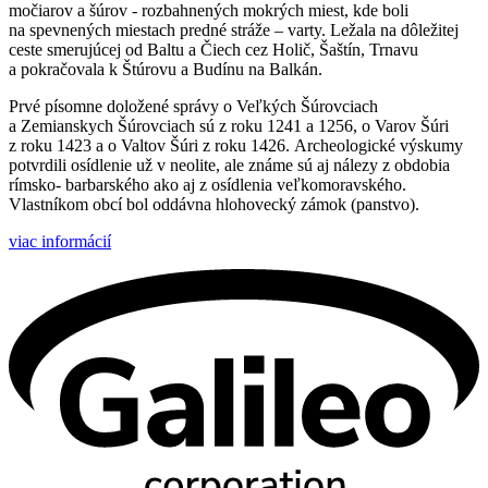
močiarov a šúrov - rozbahnených mokrých miest, kde boli
na spevnených miestach predné stráže – varty. Ležala na dôležitej
ceste smerujúcej od Baltu a Čiech cez Holič, Šaštín, Trnavu
a pokračovala k Štúrovu a Budínu na Balkán.
Prvé písomne doložené správy o Veľkých Šúrovciach
a Zemianskych Šúrovciach sú z roku 1241 a 1256, o Varov Šúri
z roku 1423 a o Valtov Šúri z roku 1426. Archeologické výskumy
potvrdili osídlenie už v neolite, ale známe sú aj nálezy z obdobia
rímsko- barbarského ako aj z osídlenia veľkomoravského.
Vlastníkom obcí bol oddávna hlohovecký zámok (panstvo).
viac informácií