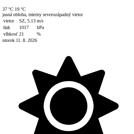
37 °C
19 °C
jasná obloha, mierny severozápadný vietor
vietor
SZ, 5.13
m/s
tlak
1017
hPa
vlhkosť
21
%
utorok 11. 8. 2026