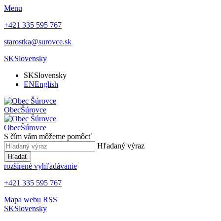
Menu
+421 335 595 767
starostka@surovce.sk
SK
Slovensky
SK
Slovensky
EN
English
Obec
Šúrovce
Obec
Šúrovce
S čím vám môžeme pomôcť
Hľadaný výraz
Hľadať
rozšírené vyhľadávanie
+421 335 595 767
Mapa webu
RSS
SK
Slovensky