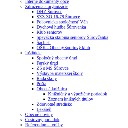
Interné dokumenty obce
Združenia a organizácie
DHZ Šúrovce
SZZ ZO 16-78 Šúrovce
Poľovnícka spoločnosť Váh
Dychová hudba Šúrovanka
Klub seniorov
Spevácka skupina seniorov Šúrovčanka
Šachisti
OŠK - Obecný športový klub
Inštitúcie
Spoločný obecný úrad
Farský úrad
ZŠ s MŠ Šúrovce
Výstavba materskej školy
Rada školy
Pošta
Obecná knižnica
Knižničný a výpožičný poriadok
Zoznam knižných titulov
Zdravotné stredisko
Lekáreň
Obecné noviny
Cestovný poriadok
Referendum a voľby