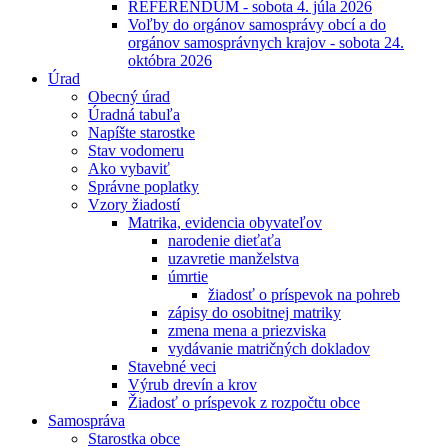
REFERENDUM - sobota 4. júla 2026
Voľby do orgánov samosprávy obcí a do
orgánov samosprávnych krajov - sobota 24.
októbra 2026
Úrad
Obecný úrad
Úradná tabuľa
Napíšte starostke
Stav vodomeru
Ako vybaviť
Správne poplatky
Vzory žiadostí
Matrika, evidencia obyvateľov
narodenie dieťaťa
uzavretie manželstva
úmrtie
žiadosť o príspevok na pohreb
zápisy do osobitnej matriky
zmena mena a priezviska
vydávanie matričných dokladov
Stavebné veci
Výrub drevín a krov
Žiadosť o príspevok z rozpočtu obce
Samospráva
Starostka obce