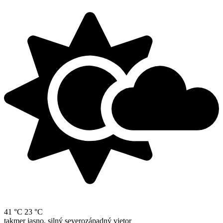
41 °C
23 °C
takmer jasno, silný severozápadný vietor