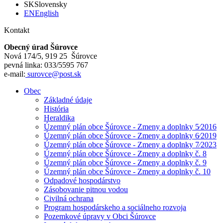
SK
Slovensky
EN
English
Kontakt
Obecný úrad Šúrovce
Nová 174/5, 919 25 Šúrovce
pevná linka: 033/5595 767
e-mail:
surovce@post.sk
Obec
Základné údaje
História
Heraldika
Územný plán obce Šúrovce - Zmeny a doplnky 5⁄2016
Územný plán obce Šúrovce - Zmeny a doplnky 6⁄2019
Územný plán obce Šúrovce - Zmeny a doplnky 7⁄2023
Územný plán obce Šúrovce - Zmeny a doplnky č. 8
Územný plán obce Šúrovce - Zmeny a doplnky č. 9
Územný plán obce Šúrovce - Zmeny a doplnky č. 10
Odpadové hospodárstvo
Zásobovanie pitnou vodou
Civilná ochrana
Program hospodárskeho a sociálneho rozvoja
Pozemkové úpravy v Obci Šúrovce