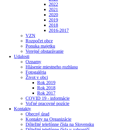
2022
2021
2020
2019
2018
2016-2017
VZN
Rozpočet obce
Ponuka majetku
Verejné obstarávanie
Udalosti
Oznamy
Hlásenie miestneho rozhlasu
Fotogaléria
Život v obci
Rok 2019
Rok 2018
Rok 2017
COVID 19 - informácie
Voľné pracovné pozície
Kontakty
Obecný úrad
Kontakty na Organizácie
Dôležité telefónne čísla na Slovensku
Dôležité telefónne čísla v zahraničí