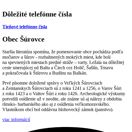
Dôležité telefónne čísla
Tieňové telefónne čísla
Obec Šúrovce
Staršia literatúra spomína, že pomenovanie obce pochádza podľa
močiarov a šúrov - rozbahnených mokrých miest, kde boli
na spevnených miestach predné stráže – varty. Ležala na dôležitej
ceste smerujúcej od Baltu a Čiech cez Holič, Šaštín, Trnavu
a pokračovala k Štúrovu a Budínu na Balkán.
Prvé písomne doložené správy o Veľkých Šúrovciach
a Zemianskych Šúrovciach sú z roku 1241 a 1256, o Varov Šúri
z roku 1423 a o Valtov Šúri z roku 1426. Archeologické výskumy
potvrdili osídlenie už v neolite, ale známe sú aj nálezy z obdobia
rímsko- barbarského ako aj z osídlenia veľkomoravského.
Vlastníkom obcí bol oddávna hlohovecký zámok (panstvo).
viac informácií