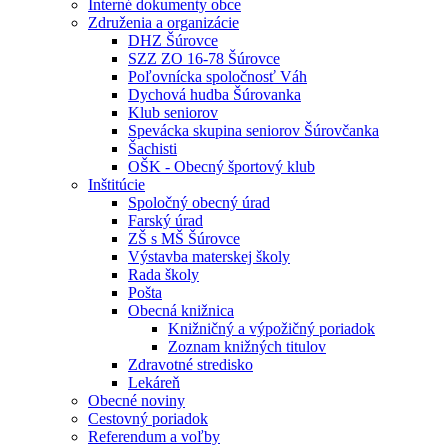
Interné dokumenty obce
Združenia a organizácie
DHZ Šúrovce
SZZ ZO 16-78 Šúrovce
Poľovnícka spoločnosť Váh
Dychová hudba Šúrovanka
Klub seniorov
Spevácka skupina seniorov Šúrovčanka
Šachisti
OŠK - Obecný športový klub
Inštitúcie
Spoločný obecný úrad
Farský úrad
ZŠ s MŠ Šúrovce
Výstavba materskej školy
Rada školy
Pošta
Obecná knižnica
Knižničný a výpožičný poriadok
Zoznam knižných titulov
Zdravotné stredisko
Lekáreň
Obecné noviny
Cestovný poriadok
Referendum a voľby