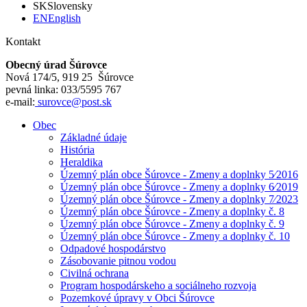
SK
Slovensky
EN
English
Kontakt
Obecný úrad Šúrovce
Nová 174/5, 919 25 Šúrovce
pevná linka: 033/5595 767
e-mail:
surovce@post.sk
Obec
Základné údaje
História
Heraldika
Územný plán obce Šúrovce - Zmeny a doplnky 5⁄2016
Územný plán obce Šúrovce - Zmeny a doplnky 6⁄2019
Územný plán obce Šúrovce - Zmeny a doplnky 7⁄2023
Územný plán obce Šúrovce - Zmeny a doplnky č. 8
Územný plán obce Šúrovce - Zmeny a doplnky č. 9
Územný plán obce Šúrovce - Zmeny a doplnky č. 10
Odpadové hospodárstvo
Zásobovanie pitnou vodou
Civilná ochrana
Program hospodárskeho a sociálneho rozvoja
Pozemkové úpravy v Obci Šúrovce