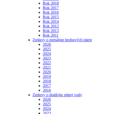
Rok 2018
Rok 2017
Rok 2016
Rok 2015
Rok 2014
Rok 2012
Rok 2013
Rok 2011
Zmluvy o prenájme hrobových miest
2026
2025
2024
2023
2022
2021
2020
2019
2018
2017
2016
Zmluvy o dodávke pitnej vody
2026
2025
2024
2023