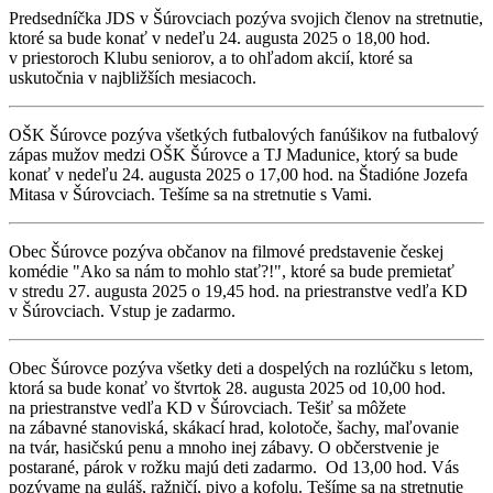
Predsedníčka JDS v Šúrovciach pozýva svojich členov na stretnutie,
ktoré sa bude konať v nedeľu 24. augusta 2025 o 18,00 hod.
v priestoroch Klubu seniorov, a to ohľadom akcií, ktoré sa
uskutočnia v najbližších mesiacoch.
OŠK Šúrovce pozýva všetkých futbalových fanúšikov na futbalový
zápas mužov medzi OŠK Šúrovce a TJ Madunice, ktorý sa bude
konať v nedeľu 24. augusta 2025 o 17,00 hod. na Štadióne Jozefa
Mitasa v Šúrovciach. Tešíme sa na stretnutie s Vami.
Obec Šúrovce pozýva občanov na filmové predstavenie českej
komédie "Ako sa nám to mohlo stať?!", ktoré sa bude premietať
v stredu 27. augusta 2025 o 19,45 hod. na priestranstve vedľa KD
v Šúrovciach. Vstup je zadarmo.
Obec Šúrovce pozýva všetky deti a dospelých na rozlúčku s letom,
ktorá sa bude konať vo štvrtok 28. augusta 2025 od 10,00 hod.
na priestranstve vedľa KD v Šúrovciach. Tešiť sa môžete
na zábavné stanoviská, skákací hrad, kolotoče, šachy, maľovanie
na tvár, hasičskú penu a mnoho inej zábavy. O občerstvenie je
postarané, párok v rožku majú deti zadarmo. Od 13,00 hod. Vás
pozývame na guláš, ražničí, pivo a kofolu. Tešíme sa na stretnutie