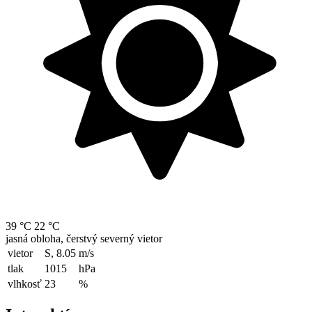
39 °C
22 °C
jasná obloha, čerstvý severný vietor
vietor
S, 8.05
m/s
tlak
1015
hPa
vlhkosť
23
%