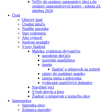
Voľby do orgánov samosprávy obcí a do
orgánov samosprávnych krajov - sobota 24.
októbra 2026
Úrad
Obecný úrad
Úradná tabuľa
Napíšte starostke
Stav vodomeru
Ako vybaviť
Správne poplatky
Vzory žiadostí
Matrika, evidencia obyvateľov
narodenie dieťaťa
uzavretie manželstva
úmrtie
žiadosť o príspevok na pohreb
zápisy do osobitnej matriky
zmena mena a priezviska
vydávanie matričných dokladov
Stavebné veci
Výrub drevín a krov
Žiadosť o príspevok z rozpočtu obce
Samospráva
Starostka obce
Zástupca starostky