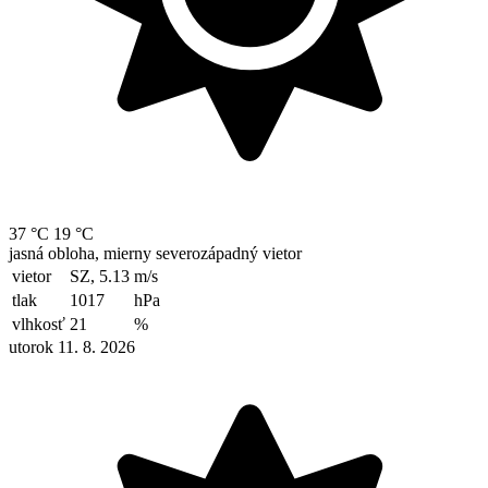
37 °C
19 °C
jasná obloha, mierny severozápadný vietor
vietor
SZ, 5.13
m/s
tlak
1017
hPa
vlhkosť
21
%
utorok 11. 8. 2026