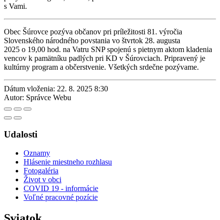
s Vami.
Obec Šúrovce pozýva občanov pri príležitosti 81. výročia
Slovenského národného povstania vo štvrtok 28. augusta
2025 o 19,00 hod. na Vatru SNP spojenú s pietnym aktom kladenia
vencov k pamätníku padlých pri KD v Šúrovciach. Pripravený je
kultúrny program a občerstvenie. Všetkých srdečne pozývame.
Dátum vloženia:
22. 8. 2025 8:30
Autor:
Správce Webu
Udalosti
Oznamy
Hlásenie miestneho rozhlasu
Fotogaléria
Život v obci
COVID 19 - informácie
Voľné pracovné pozície
Sviatok