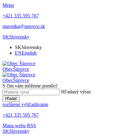
Menu
+421 335 595 767
starostka@surovce.sk
SK
Slovensky
SK
Slovensky
EN
English
Obec
Šúrovce
Obec
Šúrovce
S čím vám môžeme pomôcť
Hľadaný výraz
Hľadať
rozšírené vyhľadávanie
+421 335 595 767
Mapa webu
RSS
SK
Slovensky