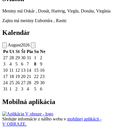
Meniny má
Oskár
, Donát, Hartvig, Virgín, Donáta, Virgínia
Zajtra má meniny
Ľubomíra
, Rastic
Kalendár
August
2026
Po
Ut
St
Št
Pia
So
Ne
27
28
29
30
31
1
2
3
4
5
6
7
8
9
10
11
12
13
14
15
16
17
18
19
20
21
22
23
24
25
26
27
28
29
30
31
1
2
3
4
5
6
Mobilná aplikácia
Sledujte informácie z nášho webu v
mobilnej aplikácii -
V OBRAZE.