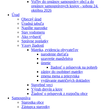
Voľby do orgánov samosprávy obcí a do
orgánov samosprávnych krajov - sobota 24.
októbra 2026
Úrad
Obecný úrad
Úradná tabuľa
Napíšte starostke
Stav vodomeru
Ako vybaviť
Správne poplatky
Vzory žiadostí
Matrika, evidencia obyvateľov
narodenie dieťaťa
uzavretie manželstva
úmrtie
žiadosť o príspevok na pohreb
zápisy do osobitnej matriky
zmena mena a priezviska
vydávanie matričných dokladov
Stavebné veci
Výrub drevín a krov
Žiadosť o príspevok z rozpočtu obce
Samospráva
Starostka obce
Zástupca starostky