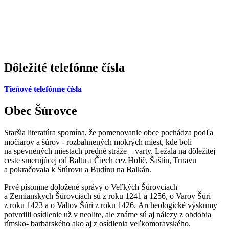
Dôležité telefónne čísla
Tieňové telefónne čísla
Obec Šúrovce
Staršia literatúra spomína, že pomenovanie obce pochádza podľa
močiarov a šúrov - rozbahnených mokrých miest, kde boli
na spevnených miestach predné stráže – varty. Ležala na dôležitej
ceste smerujúcej od Baltu a Čiech cez Holič, Šaštín, Trnavu
a pokračovala k Štúrovu a Budínu na Balkán.
Prvé písomne doložené správy o Veľkých Šúrovciach
a Zemianskych Šúrovciach sú z roku 1241 a 1256, o Varov Šúri
z roku 1423 a o Valtov Šúri z roku 1426. Archeologické výskumy
potvrdili osídlenie už v neolite, ale známe sú aj nálezy z obdobia
rímsko- barbarského ako aj z osídlenia veľkomoravského.