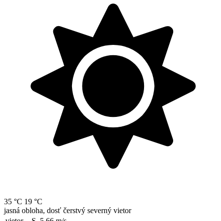
35 °C
19 °C
jasná obloha, dosť čerstvý severný vietor
vietor
S, 5.66
m/s