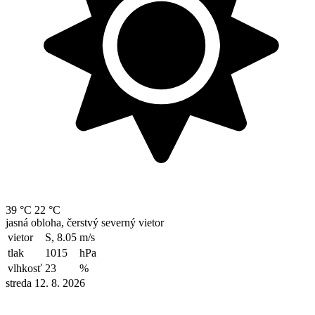
39 °C
22 °C
jasná obloha, čerstvý severný vietor
vietor
S, 8.05
m/s
tlak
1015
hPa
vlhkosť
23
%
streda 12. 8. 2026