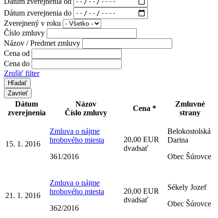
Dátum zverejnenia od
Dátum zverejnenia do
Zverejnený v roku
Číslo zmluvy
Názov / Predmet zmluvy
Cena od
Cena do
Zrušiť filter
Zavrieť
Dátum
Názov
Zmluvné
Cena *
zverejnenia
Číslo zmluvy
strany
Zmluva o nájme
Belokostolská
20,00 EUR
hrobového miesta
Darina
15. 1. 2016
dvadsať
361/2016
Obec Šúrovce
Zmluva o nájme
Sékely Jozef
20,00 EUR
hrobového miesta
21. 1. 2016
dvadsať
Obec Šúrovce
362/2016