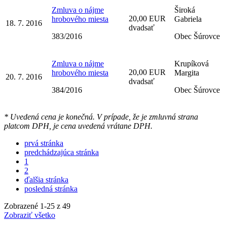
Zmluva o nájme
Široká
20,00 EUR
hrobového miesta
Gabriela
18. 7. 2016
dvadsať
383/2016
Obec Šúrovce
Zmluva o nájme
Krupíková
20,00 EUR
hrobového miesta
Margita
20. 7. 2016
dvadsať
384/2016
Obec Šúrovce
* Uvedená cena je konečná. V prípade, že je zmluvná strana
platcom DPH, je cena uvedená vrátane DPH.
prvá stránka
predchádzajúca stránka
1
2
ďalšia stránka
posledná stránka
Zobrazené
1
-
25
z 49
Zobraziť všetko