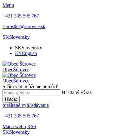
Menu
+421 335 595 767
starostka@surovce.sk
SK
Slovensky
SK
Slovensky
EN
English
Obec
Šúrovce
Obec
Šúrovce
S čím vám môžeme pomôcť
Hľadaný výraz
Hľadať
rozšírené vyhľadávanie
+421 335 595 767
Mapa webu
RSS
SK
Slovensky