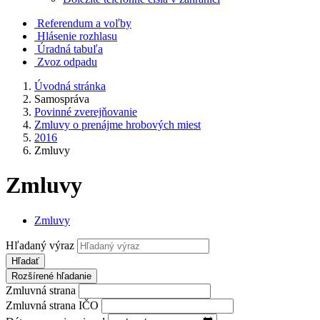
Referendum a voľby
Hlásenie rozhlasu
Úradná tabuľa
Zvoz odpadu
Úvodná stránka
Samospráva
Povinné zverejňovanie
Zmluvy o prenájme hrobových miest
2016
Zmluvy
Zmluvy
Zmluvy
Hľadaný výraz
Hľadať
Rozšírené hľadanie
Zmluvná strana
Zmluvná strana IČO