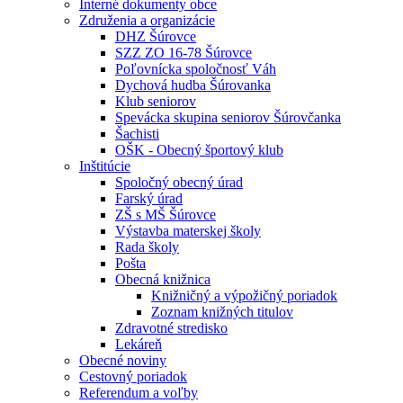
Interné dokumenty obce
Združenia a organizácie
DHZ Šúrovce
SZZ ZO 16-78 Šúrovce
Poľovnícka spoločnosť Váh
Dychová hudba Šúrovanka
Klub seniorov
Spevácka skupina seniorov Šúrovčanka
Šachisti
OŠK - Obecný športový klub
Inštitúcie
Spoločný obecný úrad
Farský úrad
ZŠ s MŠ Šúrovce
Výstavba materskej školy
Rada školy
Pošta
Obecná knižnica
Knižničný a výpožičný poriadok
Zoznam knižných titulov
Zdravotné stredisko
Lekáreň
Obecné noviny
Cestovný poriadok
Referendum a voľby