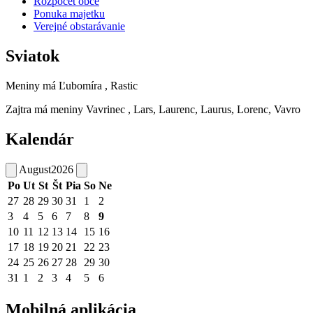
Rozpočet obce
Ponuka majetku
Verejné obstarávanie
Sviatok
Meniny má
Ľubomíra
, Rastic
Zajtra má meniny
Vavrinec
, Lars, Laurenc, Laurus, Lorenc, Vavro
Kalendár
August
2026
Po
Ut
St
Št
Pia
So
Ne
27
28
29
30
31
1
2
3
4
5
6
7
8
9
10
11
12
13
14
15
16
17
18
19
20
21
22
23
24
25
26
27
28
29
30
31
1
2
3
4
5
6
Mobilná aplikácia