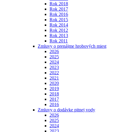
Rok 2018
Rok 2017
Rok 2016
Rok 2015
Rok 2014
Rok 2012
Rok 2013
Rok 2011
Zmluvy o prenájme hrobových miest
2026
2025
2024
2023
2022
2021
2020
2019
2018
2017
2016
Zmluvy o dodávke pitnej vody
2026
2025
2024
2023