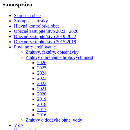
Samospráva
Starostka obce
Zástupca starostky
Hlavná kontrolórka obce
Obecné zastupiteľstvo 2023 - 2026
Obecné zastupiteľstvo 2019-2022
Obecné zastupiteľstvo 2015-2018
Povinné zverejňovanie
Zmluvy, faktúry, objednávky
Zmluvy o prenájme hrobových miest
2026
2025
2024
2023
2022
2021
2020
2019
2018
2017
2016
Zmluvy o dodávke pitnej vody
VZN