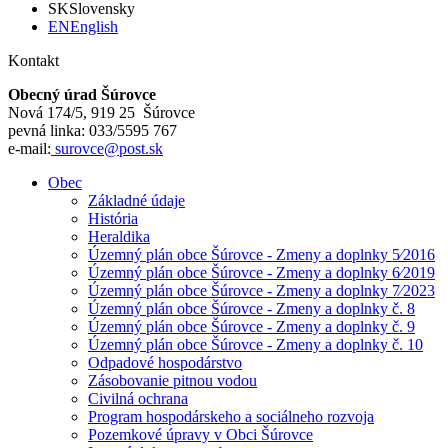
SK
Slovensky
EN
English
Kontakt
Obecný úrad Šúrovce
Nová 174/5, 919 25 Šúrovce
pevná linka: 033/5595 767
e-mail:
surovce@post.sk
Obec
Základné údaje
História
Heraldika
Územný plán obce Šúrovce - Zmeny a doplnky 5⁄2016
Územný plán obce Šúrovce - Zmeny a doplnky 6⁄2019
Územný plán obce Šúrovce - Zmeny a doplnky 7⁄2023
Územný plán obce Šúrovce - Zmeny a doplnky č. 8
Územný plán obce Šúrovce - Zmeny a doplnky č. 9
Územný plán obce Šúrovce - Zmeny a doplnky č. 10
Odpadové hospodárstvo
Zásobovanie pitnou vodou
Civilná ochrana
Program hospodárskeho a sociálneho rozvoja
Pozemkové úpravy v Obci Šúrovce