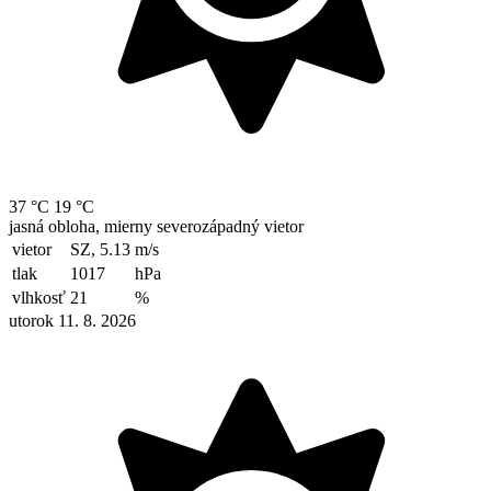
37 °C
19 °C
jasná obloha, mierny severozápadný vietor
vietor
SZ, 5.13
m/s
tlak
1017
hPa
vlhkosť
21
%
utorok 11. 8. 2026