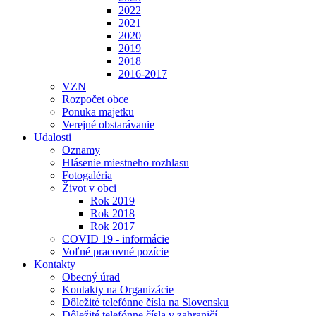
2022
2021
2020
2019
2018
2016-2017
VZN
Rozpočet obce
Ponuka majetku
Verejné obstarávanie
Udalosti
Oznamy
Hlásenie miestneho rozhlasu
Fotogaléria
Život v obci
Rok 2019
Rok 2018
Rok 2017
COVID 19 - informácie
Voľné pracovné pozície
Kontakty
Obecný úrad
Kontakty na Organizácie
Dôležité telefónne čísla na Slovensku
Dôležité telefónne čísla v zahraničí